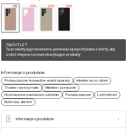
50%
50%
50%
OUTLET
Te produkty są przecenione, ponieważ są wycofywane z oferty, aby
zrobić miejsce na nowe ekscytujące produkty
Informacje o produkcie
Podwyższone krawędzie wokół aparatu
Idealne na co dzień
Trwałe i wytrzymałe
Miękkie i poręczne
Rozmarzone pastelowe odcienie
Ponadczasowe
Letni klimat
Kolorowy akcent
Informacje o produkcie