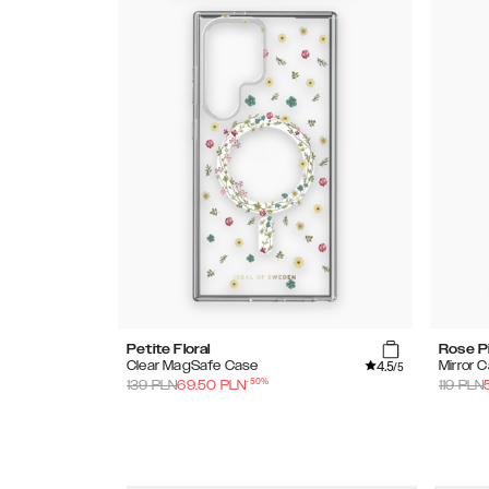
Petite Floral
Rose P
4.5
Clear MagSafe Case
Mirror 
/5
-
50
%
139
PLN
69.50
PLN
119
PLN