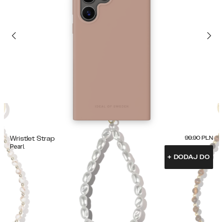
Wristlet Strap
99.90
PLN
Pearl
+
DODAJ DO