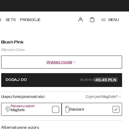
MENU
S
SETS
PROMOCJE
Blush Pink
Silicone Case
Wybierz model
90.90 PLN
DODAJ DO
45.45
PLN
Ulepsz funkcjonalność etui
Czym jest MagSafe?
Popularny wybór!
Standard
MagSafe
Alternatywne wzory