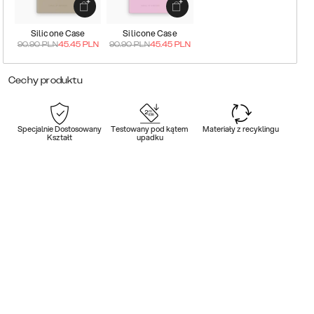
Silicone Case
Silicone Case
90.90
PLN
45.45
PLN
90.90
PLN
45.45
PLN
Cechy produktu
Specjalnie Dostosowany
Testowany pod kątem
Materiały z recyklingu
Kształt
upadku