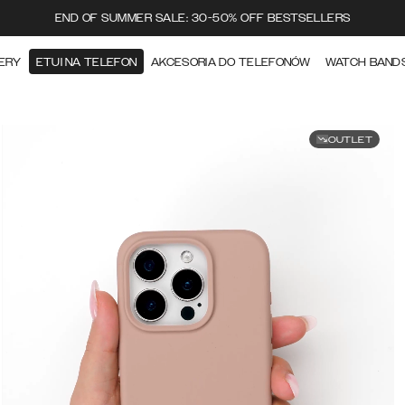
END OF SUMMER SALE: 30-50% OFF BESTSELLERS
ERY
ETUI NA TELEFON
AKCESORIA DO TELEFONÓW
WATCH BAND
OUTLET