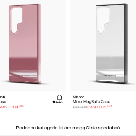
ink
Mirror
4.4
Case
Mirror MagSafe Case
/5
-
50
%
-
50
%
59.50
PLN
139
PLN
69.50
PLN
Podobne kategorie, które mogą Ci się spodobać