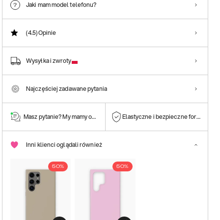
Jaki mam model telefonu?
(4.5)
Opinie
Wysyłka i zwroty
Najczęściej zadawane pytania
Masz pytanie? My mamy odpowiedź!
Elastyczne i bezpieczne formy płatn
Inni klienci oglądali również
50%
50%