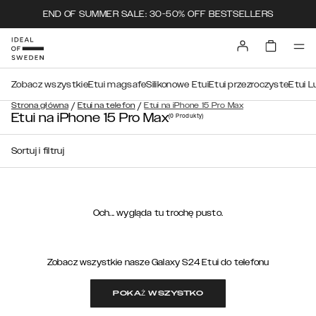
END OF SUMMER SALE: 30-50% OFF BESTSELLERS
Zobacz wszystkie
Etui magsafe
Silikonowe Etui
Etui przezroczyste
Etui L
/
/
Strona główna
Etui na telefon
Etui na iPhone 15 Pro Max
Etui na iPhone 15 Pro Max
(0
Produkty
)
Sortuj i filtruj
Och... wygląda tu trochę pusto.
Zobacz wszystkie nasze Galaxy S24 Etui do telefonu
POKAŻ WSZYSTKO