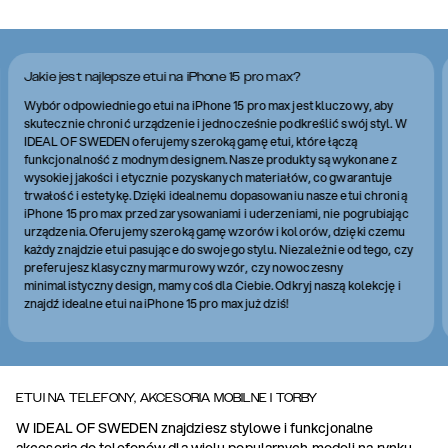
Jakie jest najlepsze etui na iPhone 15 pro max?
Wybór odpowiedniego etui na iPhone 15 pro max jest kluczowy, aby
skutecznie chronić urządzenie i jednocześnie podkreślić swój styl. W
IDEAL OF SWEDEN oferujemy szeroką gamę etui, które łączą
funkcjonalność z modnym designem. Nasze produkty są wykonane z
wysokiej jakości i etycznie pozyskanych materiałów, co gwarantuje
trwałość i estetykę. Dzięki idealnemu dopasowaniu nasze etui chronią
iPhone 15 pro max przed zarysowaniami i uderzeniami, nie pogrubiając
urządzenia. Oferujemy szeroką gamę wzorów i kolorów, dzięki czemu
każdy znajdzie etui pasujące do swojego stylu. Niezależnie od tego, czy
preferujesz klasyczny marmurowy wzór, czy nowoczesny
minimalistyczny design, mamy coś dla Ciebie. Odkryj naszą kolekcję i
znajdź idealne etui na iPhone 15 pro max już dziś!
ETUI NA TELEFONY, AKCESORIA MOBILNE I TORBY
W IDEAL OF SWEDEN znajdziesz stylowe i funkcjonalne