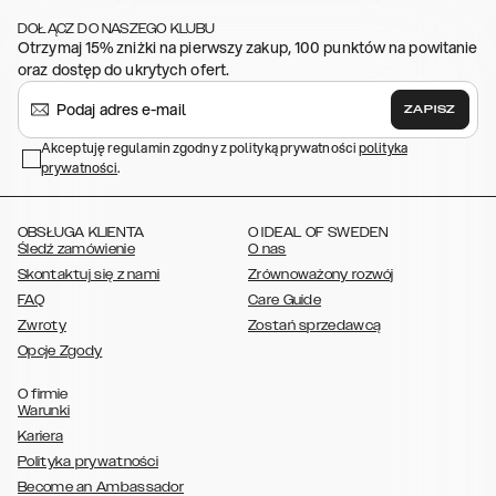
,
,
,
,
,
iPhone 11
iPhone XS
iPhone XS Max
iPhone XR
iPhone X
iPhone SE
DOŁĄCZ DO NASZEGO KLUBU
,
,
,
,
,
(2020/2022)
iPhone 8
iPhone 8 Plus
iPhone 7
iPhone 7 Plus
iPhone
Otrzymaj 15% zniżki na pierwszy zakup, 100 punktów na powitanie
,
,
,
,
,
6/6s
iPhone 6/6s Plus
iPhone 5/5s/SE
Galaxy S26
Galaxy S26+
oraz dostęp do ukrytych ofert.
,
Galaxy S26 Ultra
Samsung Galaxy S25,
Galaxy S25+,
Galaxy S25
,
,
,
Ultra,
Galaxy S24
Galaxy S24+
Galaxy S24 Ultra,
Galaxy S23
ZAPISZ
,
,
,
Galaxy S23+
Galaxy S23 Ultra,
Galaxy S22
Galaxy S22 Plus
Galaxy
,
,
,
,
Akceptuję regulamin zgodny z polityką prywatności
polityka
S22 Ultra
Galaxy A52/ A52s 5G
Galaxy S21
Galaxy S21 Plus
Galaxy
prywatności
,
.
,
,
,
S21 Ultra
Galaxy S20
Galaxy S20 Plus
Galaxy S20 Ultra
Galaxy
,
,
,
,
,
,
S10
Galaxy S10+
Galaxy S10e
Galaxy S9
Galaxy S9+
Galaxy S8
Galaxy S8+
OBSŁUGA KLIENTA
O IDEAL OF SWEDEN
Śledź zamówienie
O nas
Skontaktuj się z nami
Zrównoważony rozwój
FAQ
Care Guide
Zwroty
Zostań sprzedawcą
Opcje Zgody
O firmie
Warunki
Kariera
Polityka prywatności
Become an Ambassador