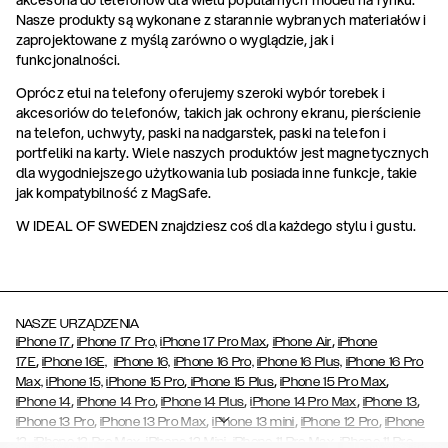
akcesoria do telefonów dla wielu popularnych modeli na rynku.
Nasze produkty są wykonane z starannie wybranych materiałów i
zaprojektowane z myślą zarówno o wyglądzie, jak i
funkcjonalności.
Oprócz etui na telefony oferujemy szeroki wybór torebek i
akcesoriów do telefonów, takich jak ochrony ekranu, pierścienie
na telefon, uchwyty, paski na nadgarstek, paski na telefon i
portfeliki na karty. Wiele naszych produktów jest magnetycznych
dla wygodniejszego użytkowania lub posiada inne funkcje, takie
jak kompatybilność z MagSafe.
W IDEAL OF SWEDEN znajdziesz coś dla każdego stylu i gustu.
NASZE URZĄDZENIA
,
,
,
iPhone 17
iPhone 17 Pro,
iPhone 17 Pro Max
iPhone Air
iPhone
,
17E
iPhone 16E,
iPhone 16,
iPhone 16 Pro,
iPhone 16 Plus,
iPhone 16 Pro
,
,
,
Max,
iPhone 15,
iPhone 15 Pro
iPhone 15 Plus
iPhone 15 Pro Max
,
,
,
,
,
iPhone 14
iPhone 14 Pro
iPhone 14 Plus
iPhone 14 Pro Max
iPhone 13
,
,
,
,
iPhone 13 Pro
iPhone 13 Pro Max
iPhone 13 mini
iPhone 12 Pro
iPhone
,
,
,
,
,
12
iPhone 12 Pro Max
iPhone 12 Mini
iPhone 11 Pro Max
iPhone 11 Pro