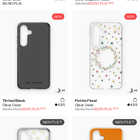
-
50
%
90.90
PLN
139
PLN
69.50
PLN
50%
50%
+
1
+
1
Tinted Black
Petite Floral
4.5
/5
4.5
/5
Clear Case
Clear Case
-
50
%
-
50
%
99.90
PLN
49.95
PLN
99.90
PLN
49.95
PLN
OUTLET
OUTLET