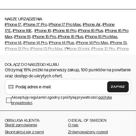
NASZE URZĄDZENIA
,
,
,
iPhone 17
iPhone 17 Pro,
iPhone 17 Pro Max
iPhone Air
iPhone
,
17E
iPhone 16E,
iPhone 16,
iPhone 16 Pro,
iPhone 16 Plus,
iPhone 16 Pro
,
,
,
Max,
iPhone 15,
iPhone 15 Pro
iPhone 15 Plus
iPhone 15 Pro Max
,
,
,
,
,
iPhone 14
iPhone 14 Pro
iPhone 14 Plus
iPhone 14 Pro Max
iPhone 13
,
,
,
,
iPhone 13 Pro
iPhone 13 Pro Max
iPhone 13 mini
iPhone 12 Pro
iPhone
,
,
,
,
,
12
iPhone 12 Pro Max
iPhone 12 Mini
iPhone 11 Pro Max
iPhone 11 Pro
,
,
,
,
,
iPhone 11
iPhone XS
iPhone XS Max
iPhone XR
iPhone X
iPhone SE
DOŁĄCZ DO NASZEGO KLUBU
,
,
,
,
,
(2020/2022)
iPhone 8
iPhone 8 Plus
iPhone 7
iPhone 7 Plus
iPhone
Otrzymaj 15% zniżki na pierwszy zakup, 100 punktów na powitanie
,
,
,
,
,
6/6s
iPhone 6/6s Plus
iPhone 5/5s/SE
Galaxy S26
Galaxy S26+
oraz dostęp do ukrytych ofert.
,
Galaxy S26 Ultra
Samsung Galaxy S25,
Galaxy S25+,
Galaxy S25
,
,
,
Ultra,
Galaxy S24
Galaxy S24+
Galaxy S24 Ultra,
Galaxy S23
ZAPISZ
,
,
,
Galaxy S23+
Galaxy S23 Ultra,
Galaxy S22
Galaxy S22 Plus
Galaxy
,
,
,
,
Akceptuję regulamin zgodny z polityką prywatności
polityka
S22 Ultra
Galaxy A52/ A52s 5G
Galaxy S21
Galaxy S21 Plus
Galaxy
prywatności
,
.
,
,
,
S21 Ultra
Galaxy S20
Galaxy S20 Plus
Galaxy S20 Ultra
Galaxy
,
,
,
,
,
,
S10
Galaxy S10+
Galaxy S10e
Galaxy S9
Galaxy S9+
Galaxy S8
Galaxy S8+
OBSŁUGA KLIENTA
O IDEAL OF SWEDEN
Śledź zamówienie
O nas
Skontaktuj się z nami
Zrównoważony rozwój