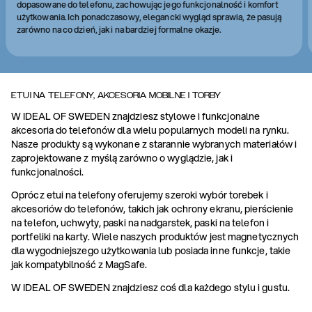
dopasowane do telefonu, zachowując jego funkcjonalność i komfort
użytkowania. Ich ponadczasowy, elegancki wygląd sprawia, że pasują
zarówno na co dzień, jak i na bardziej formalne okazje.
ETUI NA TELEFONY, AKCESORIA MOBILNE I TORBY
W IDEAL OF SWEDEN znajdziesz stylowe i funkcjonalne
akcesoria do telefonów dla wielu popularnych modeli na rynku.
Nasze produkty są wykonane z starannie wybranych materiałów i
zaprojektowane z myślą zarówno o wyglądzie, jak i
funkcjonalności.
Oprócz etui na telefony oferujemy szeroki wybór torebek i
akcesoriów do telefonów, takich jak ochrony ekranu, pierścienie
na telefon, uchwyty, paski na nadgarstek, paski na telefon i
portfeliki na karty. Wiele naszych produktów jest magnetycznych
dla wygodniejszego użytkowania lub posiada inne funkcje, takie
jak kompatybilność z MagSafe.
W IDEAL OF SWEDEN znajdziesz coś dla każdego stylu i gustu.