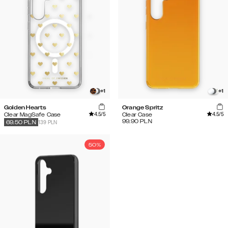
+
1
+
1
Golden Hearts
Orange Spritz
4.5
/5
4.5
/5
Clear MagSafe Case
Clear Case
99.90
PLN
139 PLN
69.50
PLN
50%