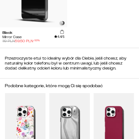
Black
4.4
/5
Mirror Case
-
50
%
119
PLN
59.50
PLN
Przezroczyste etui to idealny wybór dla Ciebie, jeśli chcesz, aby
naturalny kolor telefonu był w centrum uwagi, lub jeśli chcesz
dodać delikatny odcień koloru lub minimalistyczny design.
Podobne kategorie, które mogą Ci się spodobać