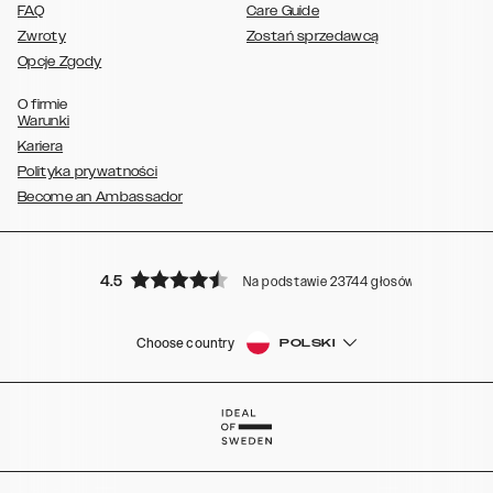
FAQ
Care Guide
Zwroty
Zostań sprzedawcą
Opcje Zgody
O firmie
Warunki
Kariera
Polityka prywatności
Become an Ambassador
4.5
Na podstawie 23744 głosów
Choose country
POLSKI