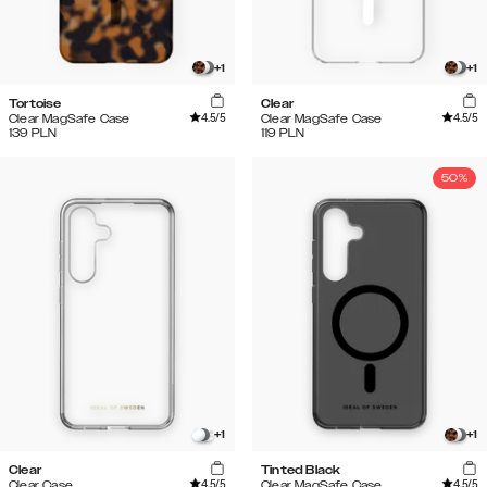
+
1
+
1
Tortoise
Clear
4.5
/5
4.5
/5
Clear MagSafe Case
Clear MagSafe Case
139
PLN
119
PLN
50%
+
1
+
1
Clear
Tinted Black
4.5
/5
4.5
/5
Clear Case
Clear MagSafe Case