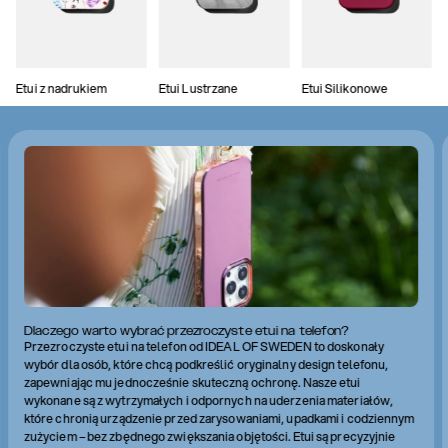
Etui z nadrukiem
Etui Lustrzane
Etui Silikonowe
Dlaczego warto wybrać przezroczyste etui na telefon?
Przezroczyste etui na telefon od IDEAL OF SWEDEN to doskonały
wybór dla osób, które chcą podkreślić oryginalny design telefonu,
zapewniając mu jednocześnie skuteczną ochronę. Nasze etui
wykonane są z wytrzymałych i odpornych na uderzenia materiałów,
które chronią urządzenie przed zarysowaniami, upadkami i codziennym
zużyciem – bez zbędnego zwiększania objętości. Etui są precyzyjnie