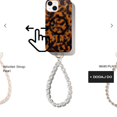
99.90
PLN
Wristlet Strap
Pearl
+
DODAJ DO