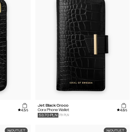
Jet Black Croco
4.5
4.6
Cora Phone Wallet
/5
/5
179 PLN
53.70
PLN
OUTLET
OUTLET