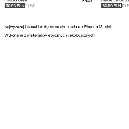
4.6
Printed Case
Cassette Clutc
/5
119 PLN
179 
59.50
PLN
89.50
PLN
Najwyższej jakości inteligentne akcesoria do iPhone’a 13 mini.
Wykonane z materiałów etycznych i ekologicznych.