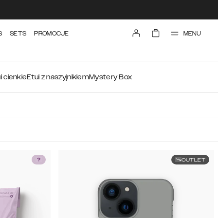
MENU
S
SETS
PROMOCJE
i cienkie
Etui z naszyjnikiem
Mystery Box
OUTLET