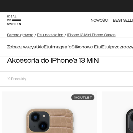
NOWOŚCI
BESTSELL
Strona główna
/
Etui na telefon
/
iPhone 13 Mini Phone Cases
Zobacz wszystkie
Etui magsafe
Silikonowe Etui
Etui przezrocz
Akcesoria do iPhone’a 13 MINI
19
Produkty
OUTLET
Sortuj
Sortuj
według:
Polecane