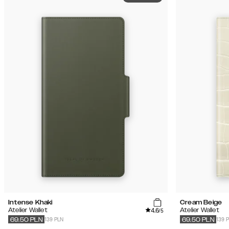
Intense Khaki
Cream Beige
4.6
Atelier Wallet
Atelier Wallet
/5
139 PLN
139 
69.50
PLN
69.50
PLN