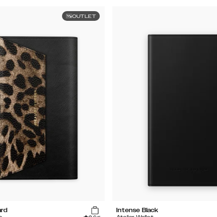
OUTLET
ard
Intense Black