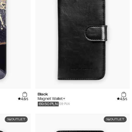
Black
4.6
4.5
Magnet Wallet+
/5
/5
139 PLN
69.50
PLN
OUTLET
OUTLET