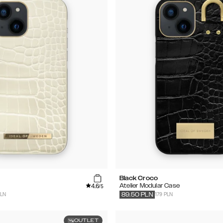
Black Croco
4.6
Atelier Modular Case
/5
PLN
179 PLN
89.50
PLN
OUTLET