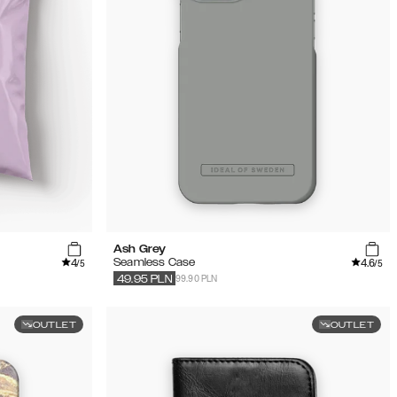
Ash Grey
4
4.6
Seamless Case
/5
/5
99.90 PLN
49.95
PLN
OUTLET
OUTLET