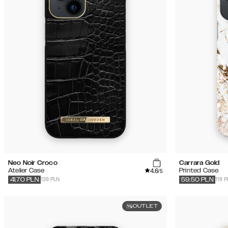
Neo Noir Croco
Carrara Gold
4.6
Atelier Case
Printed Case
/5
139 PLN
119 
41.70
PLN
59.50
PLN
OUTLET