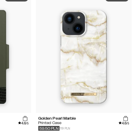
Golden Pearl Marble
4.6
4.6
Printed Case
/5
/5
119 PLN
59.50
PLN