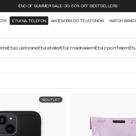
END OF SUMMER SALE: 30-50% OFF BESTSELLERS
ERY
ETUI NA TELEFON
AKCESORIA DO TELEFONÓW
WATCH BAND
yste
Etui Lustrzane
Etui atelier
Etui z nadrukiem
Etui z portfelem
Etu
OUTLET