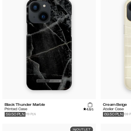
Black Thunder Marble
Cream Beige
4.6
Printed Case
Atelier Case
/5
119 PLN
139 
59.50
PLN
69.50
PLN
OUTLET