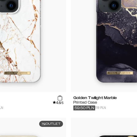
Golden Twilight Marble
4.6
Printed Case
/5
PLN
119 PLN
59.50
PLN
OUTLET