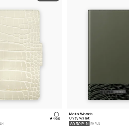
Metal Woods
4.6
Unity Wallet
/5
PLN
179 PLN
89.50
PLN