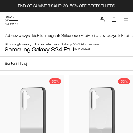
END OF SUMMER SALE: 30-50% OFF BESTSELLERS
Zobacz wszystkie
Etui magsafe
Silikonowe Etui
Etui przezroczyste
Etui L
/
/
Strona główna
Etui na telefon
Galaxy S24 Phonecase
Samsung Galaxy S24 Etui
(19
Produkty
)
Sortuj i filtruj
50%
50%