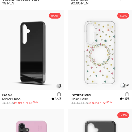
119
PLN
90.90
PLN
50%
50%
+
1
Black
Petite Floral
4.4
/5
4.5
/5
Mirror Case
Clear Case
-
50
%
-
50
%
119
PLN
59.50
PLN
99.90
PLN
49.95
PLN
50%