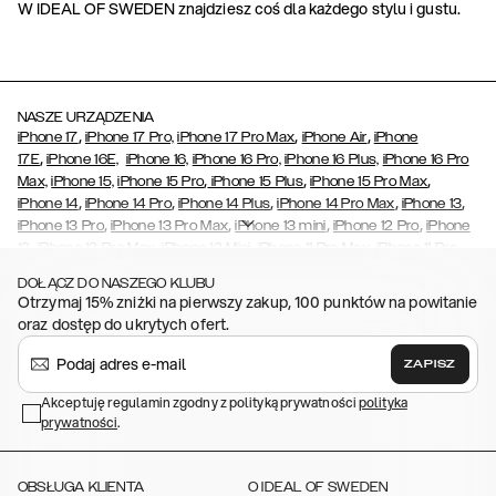
W IDEAL OF SWEDEN znajdziesz coś dla każdego stylu i gustu.
NASZE URZĄDZENIA
,
,
,
iPhone 17
iPhone 17 Pro,
iPhone 17 Pro Max
iPhone Air
iPhone
,
17E
iPhone 16E,
iPhone 16,
iPhone 16 Pro,
iPhone 16 Plus,
iPhone 16 Pro
,
,
,
Max,
iPhone 15,
iPhone 15 Pro
iPhone 15 Plus
iPhone 15 Pro Max
,
,
,
,
,
iPhone 14
iPhone 14 Pro
iPhone 14 Plus
iPhone 14 Pro Max
iPhone 13
,
,
,
,
iPhone 13 Pro
iPhone 13 Pro Max
iPhone 13 mini
iPhone 12 Pro
iPhone
,
,
,
,
,
12
iPhone 12 Pro Max
iPhone 12 Mini
iPhone 11 Pro Max
iPhone 11 Pro
,
,
,
,
,
iPhone 11
iPhone XS
iPhone XS Max
iPhone XR
iPhone X
iPhone SE
DOŁĄCZ DO NASZEGO KLUBU
,
,
,
,
,
(2020/2022)
iPhone 8
iPhone 8 Plus
iPhone 7
iPhone 7 Plus
iPhone
Otrzymaj 15% zniżki na pierwszy zakup, 100 punktów na powitanie
,
,
,
,
,
6/6s
iPhone 6/6s Plus
iPhone 5/5s/SE
Galaxy S26
Galaxy S26+
oraz dostęp do ukrytych ofert.
,
Galaxy S26 Ultra
Samsung Galaxy S25,
Galaxy S25+,
Galaxy S25
,
,
,
Ultra,
Galaxy S24
Galaxy S24+
Galaxy S24 Ultra,
Galaxy S23
ZAPISZ
,
,
,
Galaxy S23+
Galaxy S23 Ultra,
Galaxy S22
Galaxy S22 Plus
Galaxy
,
,
,
,
Akceptuję regulamin zgodny z polityką prywatności
polityka
S22 Ultra
Galaxy A52/ A52s 5G
Galaxy S21
Galaxy S21 Plus
Galaxy
prywatności
,
.
,
,
,
S21 Ultra
Galaxy S20
Galaxy S20 Plus
Galaxy S20 Ultra
Galaxy
,
,
,
,
,
,
S10
Galaxy S10+
Galaxy S10e
Galaxy S9
Galaxy S9+
Galaxy S8
Galaxy S8+
OBSŁUGA KLIENTA
O IDEAL OF SWEDEN