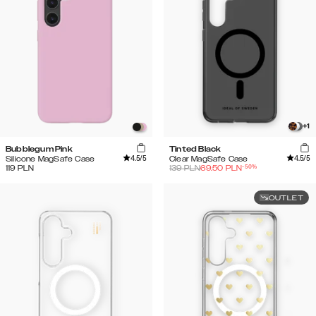
+
1
Bubblegum Pink
Tinted Black
4.5
/5
4.5
/5
Silicone MagSafe Case
Clear MagSafe Case
-
50
%
119
PLN
139
PLN
69.50
PLN
OUTLET