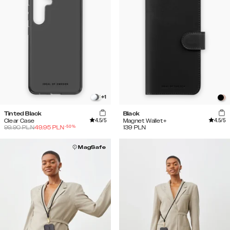
+
1
Tinted Black
Black
4.5
/5
4.5
/5
Clear Case
Magnet Wallet+
-
50
%
99.90
PLN
49.95
PLN
139
PLN
MagSafe