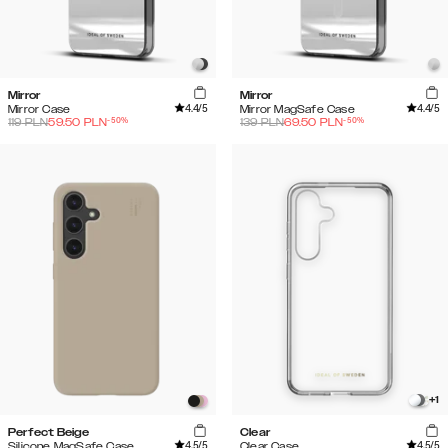
Mirror
Mirror
4.4
/5
4.4
/5
Mirror Case
Mirror MagSafe Case
-
50
%
-
50
%
119
PLN
59.50
PLN
139
PLN
69.50
PLN
+
1
Perfect Beige
Clear
4.5
/5
4.5
/5
Silicone MagSafe Case
Clear Case