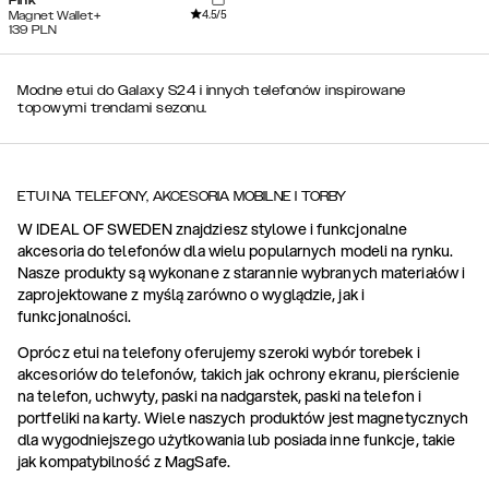
Pink
4.5
/5
Magnet Wallet+
139
PLN
Modne etui do Galaxy S24 i innych telefonów inspirowane
topowymi trendami sezonu.
ETUI NA TELEFONY, AKCESORIA MOBILNE I TORBY
W IDEAL OF SWEDEN znajdziesz stylowe i funkcjonalne
akcesoria do telefonów dla wielu popularnych modeli na rynku.
Nasze produkty są wykonane z starannie wybranych materiałów i
zaprojektowane z myślą zarówno o wyglądzie, jak i
funkcjonalności.
Oprócz etui na telefony oferujemy szeroki wybór torebek i
akcesoriów do telefonów, takich jak ochrony ekranu, pierścienie
na telefon, uchwyty, paski na nadgarstek, paski na telefon i
portfeliki na karty. Wiele naszych produktów jest magnetycznych
dla wygodniejszego użytkowania lub posiada inne funkcje, takie
jak kompatybilność z MagSafe.