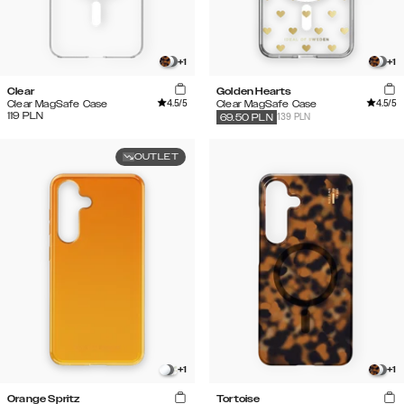
+
1
+
1
Clear
Golden Hearts
4.5
/5
4.5
/5
Clear MagSafe Case
Clear MagSafe Case
119
PLN
139 PLN
69.50
PLN
OUTLET
+
1
+
1
Orange Spritz
Tortoise