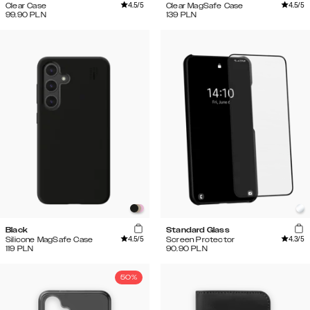
4.5
/5
4.5
/5
Clear Case
Clear MagSafe Case
99.90
PLN
139
PLN
Black
Standard Glass
4.5
/5
4.3
/5
Silicone MagSafe Case
Screen Protector
119
PLN
90.90
PLN
50%