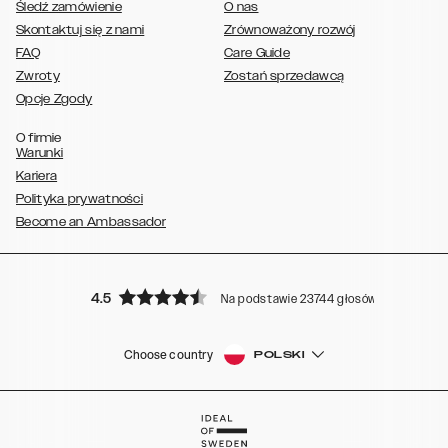
Śledź zamówienie
O nas
Skontaktuj się z nami
Zrównoważony rozwój
FAQ
Care Guide
Zwroty
Zostań sprzedawcą
Opcje Zgody
O firmie
Warunki
Kariera
Polityka prywatności
Become an Ambassador
4.5
Na podstawie 23744 głosów
Choose country
POLSKI