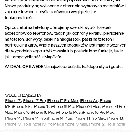
akcesoria do telefonów dla wielu popularnych modeli na rynku.
Nasze produkty są wykonane z starannie wybranych materiałów i
zaprojektowane z myślą zarówno o wyglądzie, jak i
funkcjonalności.
Oprócz etui na telefony oferujemy szeroki wybór torebek i
akcesoriów do telefonów, takich jak ochrony ekranu, pierścienie
na telefon, uchwyty, paski na nadgarstek, paski na telefon i
portfeliki na karty. Wiele naszych produktów jest magnetycznych
dla wygodniejszego użytkowania lub posiada inne funkcje, takie
jak kompatybilność z MagSafe.
W IDEAL OF SWEDEN znajdziesz coś dla każdego stylu i gustu.
NASZE URZĄDZENIA
,
,
,
iPhone 17
iPhone 17 Pro,
iPhone 17 Pro Max
iPhone Air
iPhone
,
17E
iPhone 16E,
iPhone 16,
iPhone 16 Pro,
iPhone 16 Plus,
iPhone 16 Pro
,
,
,
Max,
iPhone 15,
iPhone 15 Pro
iPhone 15 Plus
iPhone 15 Pro Max
,
,
,
,
,
iPhone 14
iPhone 14 Pro
iPhone 14 Plus
iPhone 14 Pro Max
iPhone 13
,
,
,
,
iPhone 13 Pro
iPhone 13 Pro Max
iPhone 13 mini
iPhone 12 Pro
iPhone
,
,
,
,
,
12
iPhone 12 Pro Max
iPhone 12 Mini
iPhone 11 Pro Max
iPhone 11 Pro