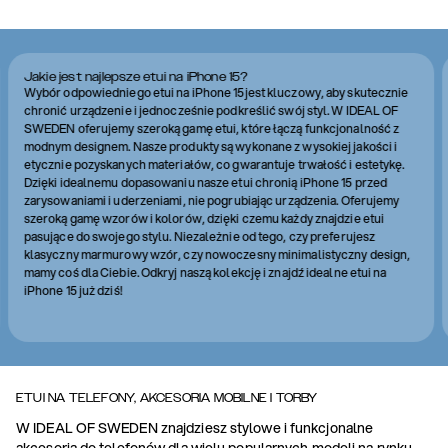
Jakie jest najlepsze etui na iPhone 15?
Wybór odpowiedniego etui na iPhone 15jest kluczowy, aby skutecznie
chronić urządzenie i jednocześnie podkreślić swój styl. W IDEAL OF
SWEDEN oferujemy szeroką gamę etui, które łączą funkcjonalność z
modnym designem. Nasze produkty są wykonane z wysokiej jakości i
etycznie pozyskanych materiałów, co gwarantuje trwałość i estetykę.
Dzięki idealnemu dopasowaniu nasze etui chronią iPhone 15 przed
zarysowaniami i uderzeniami, nie pogrubiając urządzenia. Oferujemy
szeroką gamę wzorów i kolorów, dzięki czemu każdy znajdzie etui
pasujące do swojego stylu. Niezależnie od tego, czy preferujesz
klasyczny marmurowy wzór, czy nowoczesny minimalistyczny design,
mamy coś dla Ciebie. Odkryj naszą kolekcję i znajdź idealne etui na
iPhone 15 już dziś!
ETUI NA TELEFONY, AKCESORIA MOBILNE I TORBY
W IDEAL OF SWEDEN znajdziesz stylowe i funkcjonalne