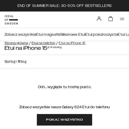
END OF SUMMER SALE: 30-50% OFF BESTSELLERS
Zobacz wszystkie
Etui magsafe
Silikonowe Etui
Etui przezroczyste
Etui L
/
/
Strona główna
Etui na telefon
Etui na iPhone 15
Etui na iPhone 15
(0
Produkty
)
Sortuj i filtruj
Och... wygląda tu trochę pusto.
Zobacz wszystkie nasze Galaxy S24 Etui do telefonu
POKAŻ WSZYSTKO