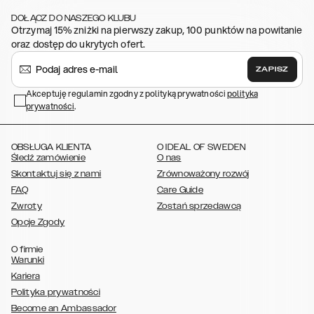
,
,
,
,
,
iPhone 11
iPhone XS
iPhone XS Max
iPhone XR
iPhone X
iPhone SE
DOŁĄCZ DO NASZEGO KLUBU
,
,
,
,
,
(2020/2022)
iPhone 8
iPhone 8 Plus
iPhone 7
iPhone 7 Plus
iPhone
Otrzymaj 15% zniżki na pierwszy zakup, 100 punktów na powitanie
,
,
,
,
,
6/6s
iPhone 6/6s Plus
iPhone 5/5s/SE
Galaxy S26
Galaxy S26+
oraz dostęp do ukrytych ofert.
,
Galaxy S26 Ultra
Samsung Galaxy S25,
Galaxy S25+,
Galaxy S25
,
,
,
Ultra,
Galaxy S24
Galaxy S24+
Galaxy S24 Ultra,
Galaxy S23
ZAPISZ
,
,
,
Galaxy S23+
Galaxy S23 Ultra,
Galaxy S22
Galaxy S22 Plus
Galaxy
,
,
,
,
Akceptuję regulamin zgodny z polityką prywatności
polityka
S22 Ultra
Galaxy A52/ A52s 5G
Galaxy S21
Galaxy S21 Plus
Galaxy
prywatności
,
.
,
,
,
S21 Ultra
Galaxy S20
Galaxy S20 Plus
Galaxy S20 Ultra
Galaxy
,
,
,
,
,
,
S10
Galaxy S10+
Galaxy S10e
Galaxy S9
Galaxy S9+
Galaxy S8
Galaxy S8+
OBSŁUGA KLIENTA
O IDEAL OF SWEDEN
Śledź zamówienie
O nas
Skontaktuj się z nami
Zrównoważony rozwój
FAQ
Care Guide
Zwroty
Zostań sprzedawcą
Opcje Zgody
O firmie
Warunki
Kariera
Polityka prywatności
Become an Ambassador