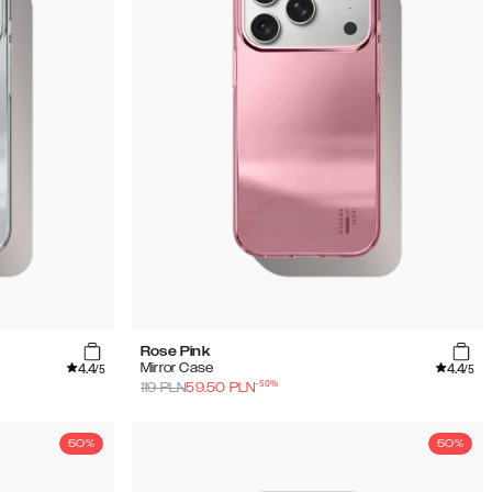
Rose Pink
4.4
4.4
Mirror Case
/5
/5
-
50
%
119
PLN
59.50
PLN
50%
50%