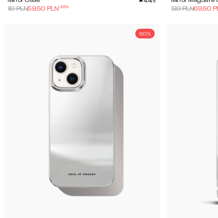
4.4
Mirror Case
Mirror MagSafe
/5
-
50
%
119
PLN
59.50
PLN
139
PLN
69.50
P
50%