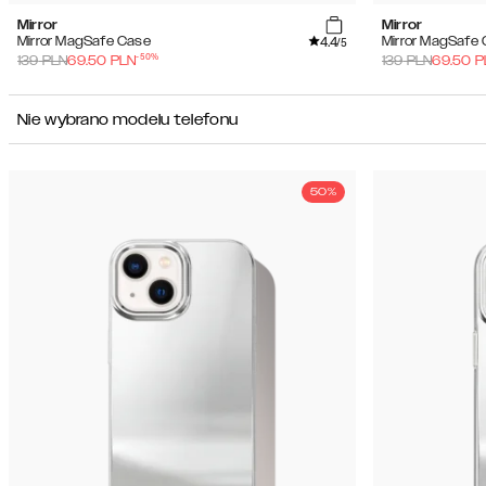
Mirror
Mirror
4.4
Mirror MagSafe Case
Mirror MagSafe
/5
-
50
%
139
PLN
69.50
PLN
139
PLN
69.50
P
Nie wybrano modelu telefonu
50%