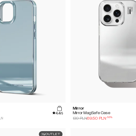
Mirror
4.4
Mirror MagSafe Case
/5
-
50
%
PLN
139
PLN
69.50
PLN
OUTLET