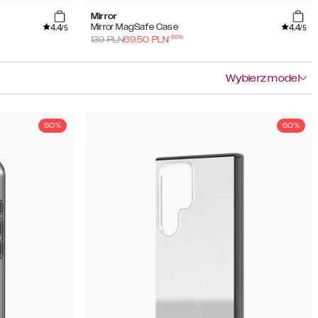
Mirror
4.4
4.4
Mirror MagSafe Case
/5
/5
-
50
%
139
PLN
69.50
PLN
Wybierz model
50%
50%