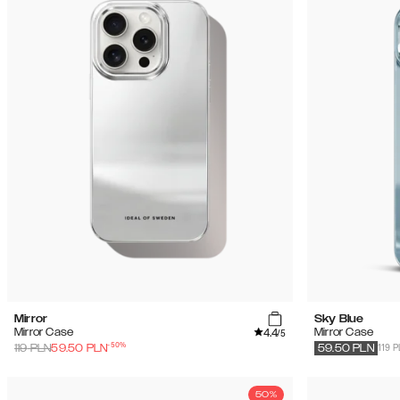
Mirror
Sky Blue
4.4
Mirror Case
Mirror Case
/5
-
50
%
119 
119
PLN
59.50
PLN
59.50
PLN
50%