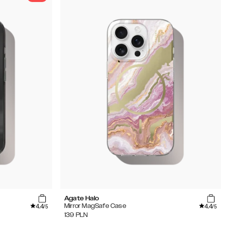
Agate Halo
4.4
4.4
Mirror MagSafe Case
/5
/5
139
PLN