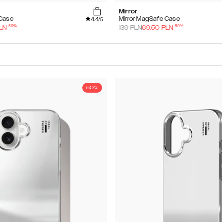
Mirror
4.4
 Case
Mirror MagSafe Case
/5
-
50
%
-
50
%
LN
139
PLN
69.50
PLN
50%