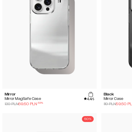
Mirror
Black
4.4
Mirror MagSafe Case
Mirror Case
/5
-
50
%
139
PLN
69.50
PLN
119
PLN
59.50
P
50%