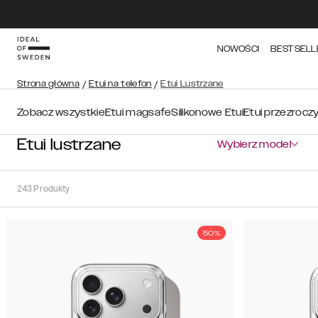
NOWOŚCI
BESTSELL
Strona główna
/
Etui na telefon
/
Etui Lustrzane
Zobacz wszystkie
Etui magsafe
Silikonowe Etui
Etui przezrocz
Etui lustrzane
Wybierz model
243
Produkty
50%
Sortuj
Sortuj
według:
Polecane