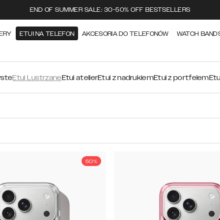
END OF SUMMER SALE: 30-50% OFF BESTSELLERS
ERY
ETUI NA TELEFON
AKCESORIA DO TELEFONÓW
WATCH BAND
yste
Etui Lustrzane
Etui atelier
Etui z nadrukiem
Etui z portfelem
Etu
50%