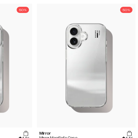
50%
50%
Mirror