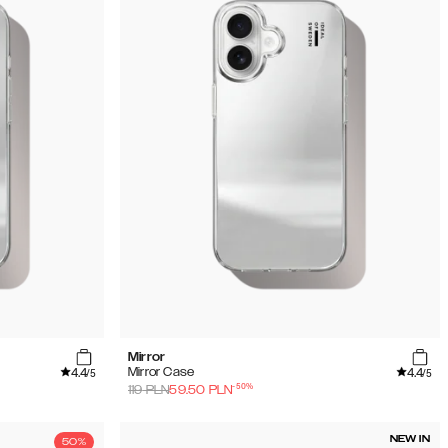
Mirror
4.4
4.4
Mirror Case
/5
/5
-
50
%
119
PLN
59.50
PLN
NEW IN
50%