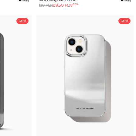
4.4
4.4
Mirror MagSafe Case
/5
/5
-
50
%
139
PLN
69.50
PLN
50%
50%