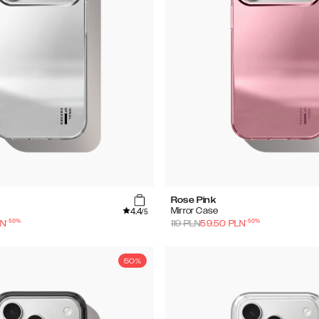
Rose Pink
4.4
Mirror Case
/5
-
50
%
-
50
%
LN
119
PLN
59.50
PLN
50%