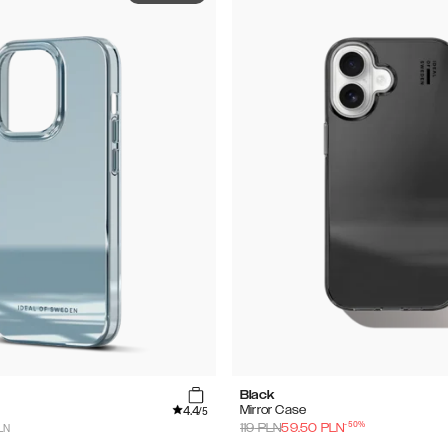
Black
4.4
Mirror Case
/5
-
50
%
PLN
119
PLN
59.50
PLN