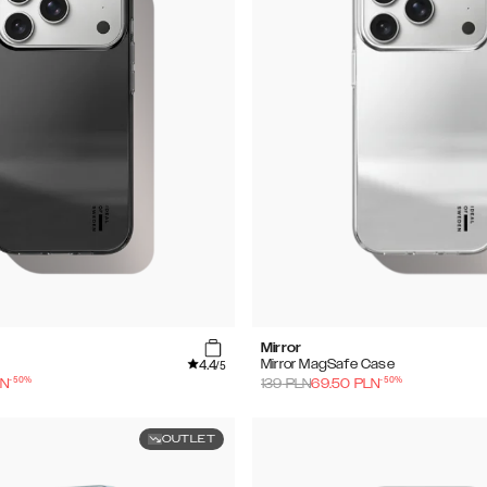
Mirror
4.4
Mirror MagSafe Case
/5
-
50
%
-
50
%
LN
139
PLN
69.50
PLN
OUTLET