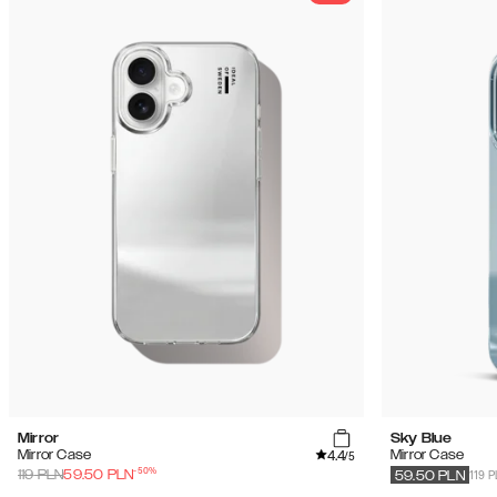
Mirror
Sky Blue
4.4
Mirror Case
Mirror Case
/5
-
50
%
119 
119
PLN
59.50
PLN
59.50
PLN