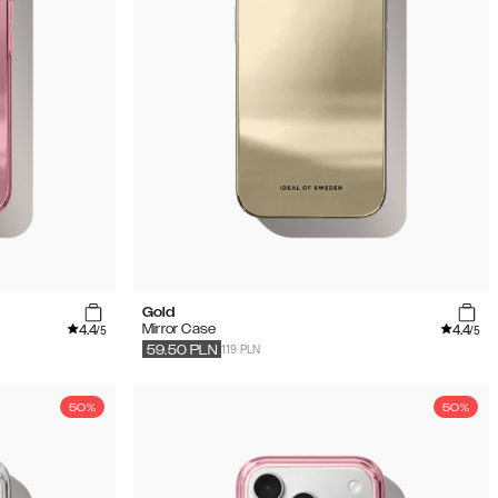
Gold
4.4
4.4
Mirror Case
/5
/5
119 PLN
59.50
PLN
50%
50%