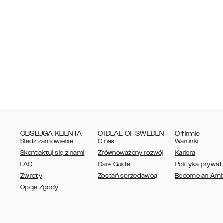
OBSŁUGA KLIENTA
O IDEAL OF SWEDEN
O firmie
Śledź zamówienie
O nas
Warunki
Skontaktuj się z nami
Zrównoważony rozwój
Kariera
FAQ
Care Guide
Polityka prywat
Zwroty
Zostań sprzedawcą
Become an Am
AUSTRALIA
Opcje Zgody
AUSTRIA
BELGIUM