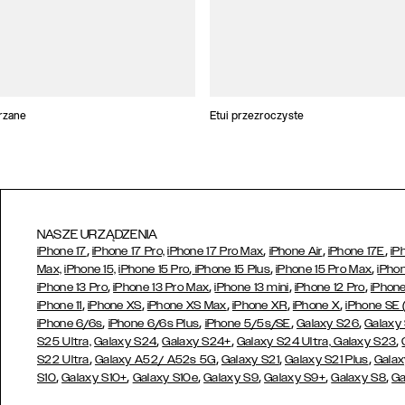
trzane
Etui przezroczyste
NASZE URZĄDZENIA
,
,
,
,
iPhone 17
iPhone 17 Pro,
iPhone 17 Pro Max
iPhone Air
iPhone 17E
iP
,
,
,
Max,
iPhone 15,
iPhone 15 Pro
iPhone 15 Plus
iPhone 15 Pro Max
iPhon
,
,
,
,
iPhone 13 Pro
iPhone 13 Pro Max
iPhone 13 mini
iPhone 12 Pro
iPhone
,
,
,
,
,
iPhone 11
iPhone XS
iPhone XS Max
iPhone XR
iPhone X
iPhone SE
,
,
,
,
iPhone 6/6s
iPhone 6/6s Plus
iPhone 5/5s/SE
Galaxy S26
Galaxy
,
,
,
S25 Ultra,
Galaxy S24
Galaxy S24+
Galaxy S24 Ultra,
Galaxy S23
,
,
,
,
S22 Ultra
Galaxy A52/ A52s 5G
Galaxy S21
Galaxy S21 Plus
Galax
,
,
,
,
,
,
S10
Galaxy S10+
Galaxy S10e
Galaxy S9
Galaxy S9+
Galaxy S8
Ga