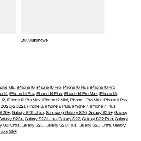
Etui Silikonowe
Slim Cases
hone 16E,
iPhone 16,
iPhone 16 Pro,
iPhone 16 Plus,
iPhone 16 Pro
,
,
,
,
,
e 14
iPhone 14 Pro
iPhone 14 Plus
iPhone 14 Pro Max
iPhone 13
,
,
,
,
,
 12
iPhone 12 Pro Max
iPhone 12 Mini
iPhone 11 Pro Max
iPhone 11 Pro
,
,
,
,
,
 (2020/2022)
iPhone 8
iPhone 8 Plus
iPhone 7
iPhone 7 Plus
,
,
 S26+
Galaxy S26 Ultra
Samsung Galaxy S25,
Galaxy S25+,
Galaxy
,
,
,
Galaxy S23+
Galaxy S23 Ultra,
Galaxy S22
Galaxy S22 Plus
Galaxy
,
,
,
,
y S21 Ultra
Galaxy S20
Galaxy S20 Plus
Galaxy S20 Ultra
Galaxy
laxy S8+