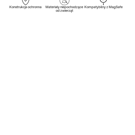
Konstrukcja ochronna
Materiały niepochodzące
Kompatybilny z MagSafe
od zwierząt