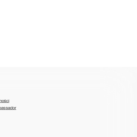
ności
bassador