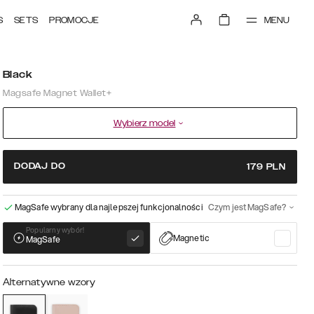
MENU
S
SETS
PROMOCJE
Black
Magsafe Magnet Wallet+
Wybierz model
DODAJ DO
179
PLN
MagSafe wybrany dla najlepszej funkcjonalności
Czym jest MagSafe?
Popularny wybór!
Magnetic
MagSafe
Alternatywne wzory