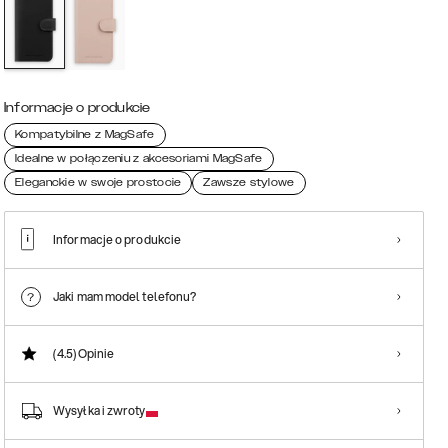
Informacje o produkcie
Kompatybilne z MagSafe
Idealne w połączeniu z akcesoriami MagSafe
Eleganckie w swoje prostocie
Zawsze stylowe
Informacje o produkcie
Jaki mam model telefonu?
(4.5)
Opinie
Wysyłka i zwroty