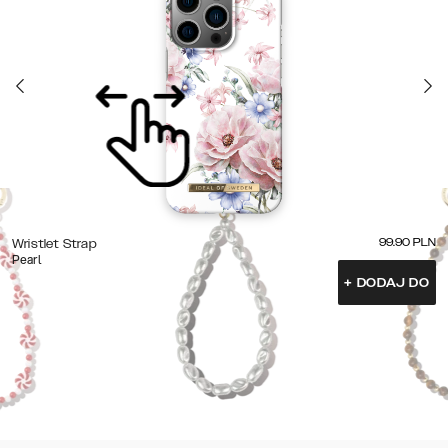
99.90
PLN
Wristlet Strap
Pearl
+
DODAJ DO