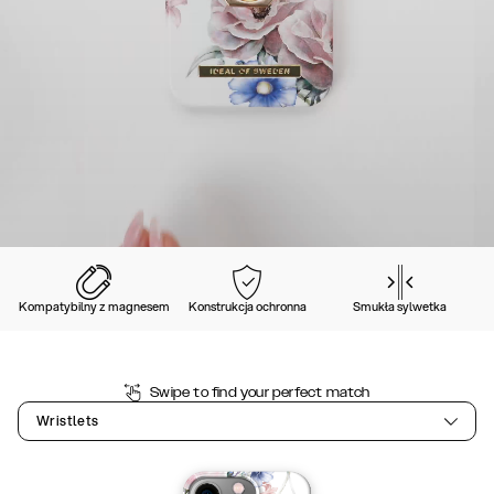
Kompatybilny z magnesem
Konstrukcja ochronna
Smukła sylwetka
Swipe to find your perfect match
Wristlets