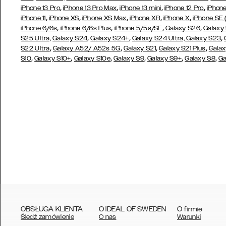
,
,
,
,
iPhone 13 Pro
iPhone 13 Pro Max
iPhone 13 mini
iPhone 12 Pro
iPhone
,
,
,
,
,
iPhone 11
iPhone XS
iPhone XS Max
iPhone XR
iPhone X
iPhone SE
,
,
,
,
iPhone 6/6s
iPhone 6/6s Plus
iPhone 5/5s/SE
Galaxy S26
Galaxy
,
,
,
S25 Ultra,
Galaxy S24
Galaxy S24+
Galaxy S24 Ultra,
Galaxy S23
,
,
,
,
S22 Ultra
Galaxy A52/ A52s 5G
Galaxy S21
Galaxy S21 Plus
Galax
,
,
,
,
,
,
S10
Galaxy S10+
Galaxy S10e
Galaxy S9
Galaxy S9+
Galaxy S8
Ga
OBSŁUGA KLIENTA
O IDEAL OF SWEDEN
O firmie
Śledź zamówienie
O nas
Warunki