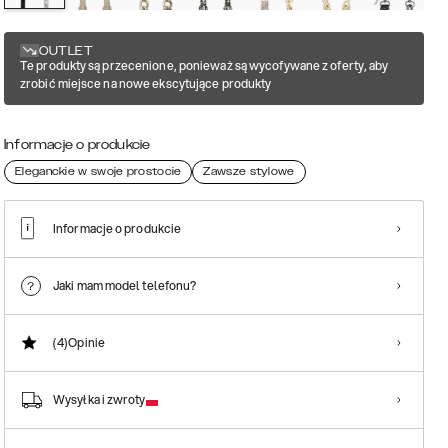
OUTLET
Te produkty są przecenione, ponieważ są wycofywane z oferty, aby
zrobić miejsce na nowe ekscytujące produkty
Informacje o produkcie
Eleganckie w swoje prostocie
Zawsze stylowe
Informacje o produkcie
Jaki mam model telefonu?
(4)
Opinie
Wysyłka i zwroty