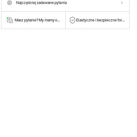
Najczęściej zadawane pytania
Masz pytanie? My mamy odpowiedź!
Elastyczne i bezpieczne formy płatn