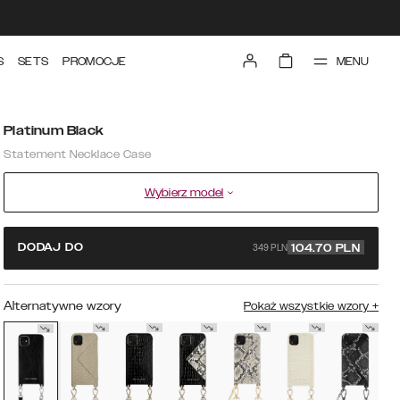
MENU
S
SETS
PROMOCJE
Platinum Black
Statement Necklace Case
Wybierz model
349 PLN
DODAJ DO
104.70
PLN
Alternatywne wzory
Pokaż wszystkie wzory
+