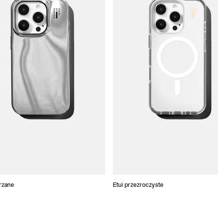
trzane
Etui przezroczyste