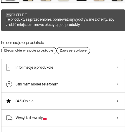
OUTLET
Te produkty są przecenione, ponieważ są wycofywane z oferty, aby
zrobić miejsce na nowe ekscytujące produkty
Informacje o produkcie
Eleganckie w swoje prostocie
Zawsze stylowe
Informacje o produkcie
Jaki mam model telefonu?
(4.5)
Opinie
Wysyłka i zwroty