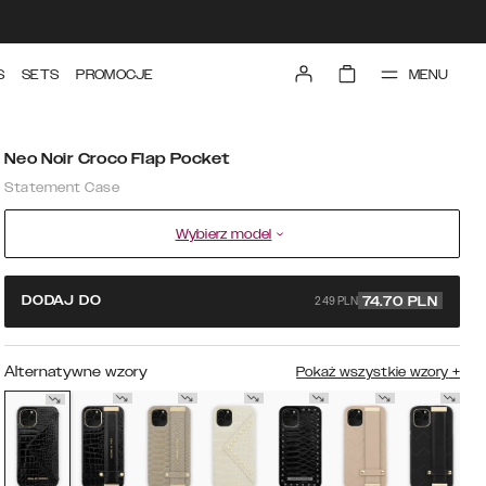
MENU
S
SETS
PROMOCJE
Neo Noir Croco Flap Pocket
Statement Case
Wybierz model
249 PLN
DODAJ DO
74.70
PLN
Alternatywne wzory
Pokaż wszystkie wzory
+