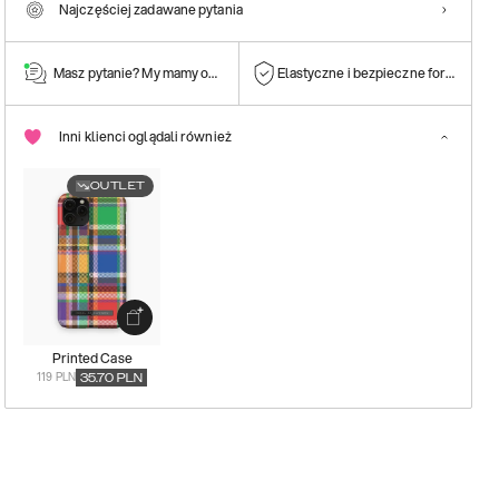
Najczęściej zadawane pytania
Masz pytanie? My mamy odpowiedź!
Elastyczne i bezpieczne formy płatn
Inni klienci oglądali również
OUTLET
Printed Case
119 PLN
35.70
PLN