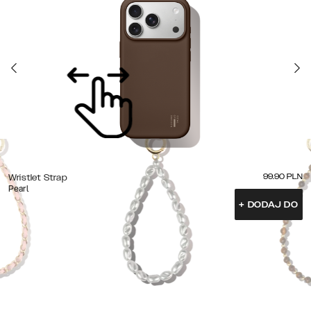
99.90
PLN
Wristlet Strap
Pearl
+
DODAJ DO