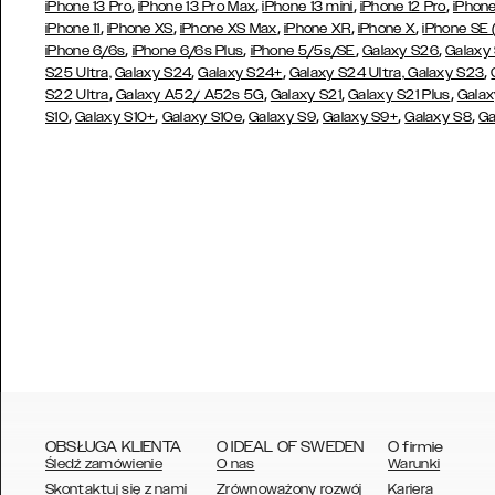
,
,
,
,
iPhone 13 Pro
iPhone 13 Pro Max
iPhone 13 mini
iPhone 12 Pro
iPhone
,
,
,
,
,
iPhone 11
iPhone XS
iPhone XS Max
iPhone XR
iPhone X
iPhone SE
,
,
,
,
iPhone 6/6s
iPhone 6/6s Plus
iPhone 5/5s/SE
Galaxy S26
Galaxy
,
,
,
S25 Ultra,
Galaxy S24
Galaxy S24+
Galaxy S24 Ultra,
Galaxy S23
,
,
,
,
S22 Ultra
Galaxy A52/ A52s 5G
Galaxy S21
Galaxy S21 Plus
Galax
,
,
,
,
,
,
S10
Galaxy S10+
Galaxy S10e
Galaxy S9
Galaxy S9+
Galaxy S8
Ga
OBSŁUGA KLIENTA
O IDEAL OF SWEDEN
O firmie
Śledź zamówienie
O nas
Warunki
Skontaktuj się z nami
Zrównoważony rozwój
Kariera