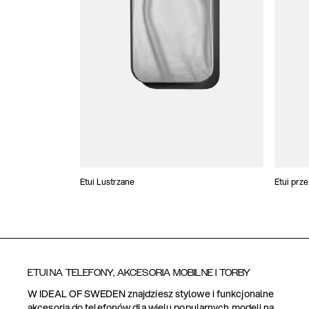
Etui Lustrzane
Etui prz
ETUI NA TELEFONY, AKCESORIA MOBILNE I TORBY
W IDEAL OF SWEDEN znajdziesz stylowe i funkcjonalne
akcesoria do telefonów dla wielu popularnych modeli na