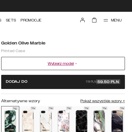
MENU
S
SETS
PROMOCJE
Golden Olive Marble
Printed Case
Wybierz model
119 PLN
DODAJ DO
59.50
PLN
Alternatywne wzory
Pokaż wszystkie wzory
+