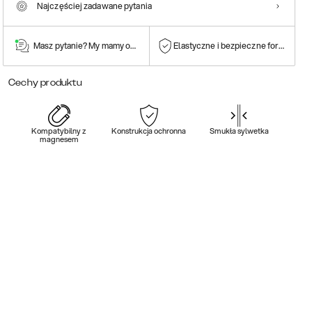
Najczęściej zadawane pytania
Masz pytanie? My mamy odpowiedź!
Elastyczne i bezpieczne formy płatn
Cechy produktu
Kompatybilny z
Konstrukcja ochronna
Smukła sylwetka
magnesem