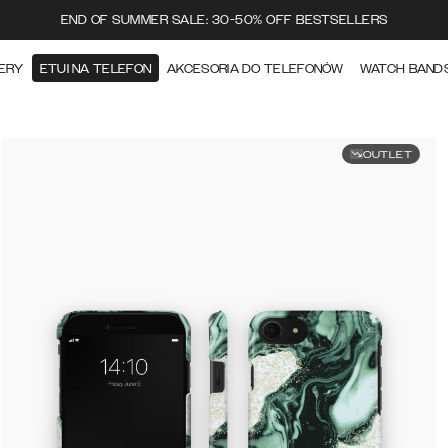
END OF SUMMER SALE: 30-50% OFF BESTSELLERS
ERY
ETUI NA TELEFON
AKCESORIA DO TELEFONÓW
WATCH BAND
OUTLET