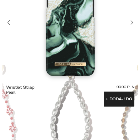
Wristlet Strap
99.90
PLN
Pearl
+
DODAJ DO