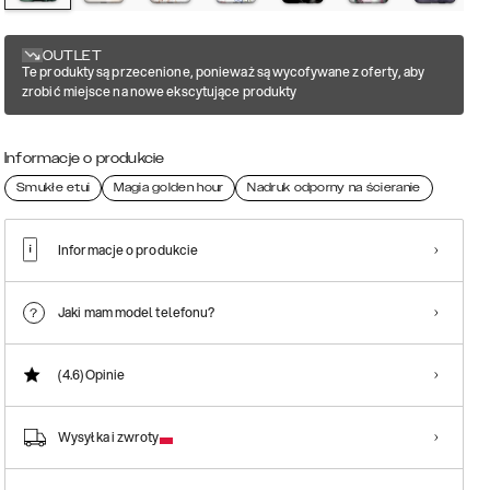
OUTLET
Te produkty są przecenione, ponieważ są wycofywane z oferty, aby
zrobić miejsce na nowe ekscytujące produkty
Informacje o produkcie
Smukłe etui
Magia golden hour
Nadruk odporny na ścieranie
Informacje o produkcie
Jaki mam model telefonu?
(4.6)
Opinie
Wysyłka i zwroty