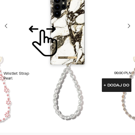
99.90
PLN
Wristlet Strap
Pearl
+
DODAJ DO