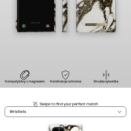
Kompatybilny z magnesem
Konstrukcja ochronna
Smukła sylwetka
Swipe to find your perfect match
Wristlets