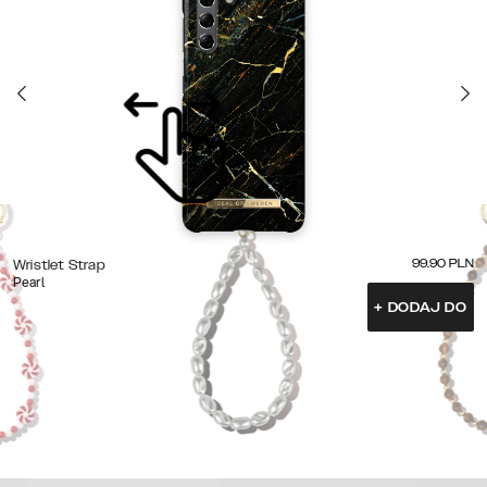
99.90
PLN
Wristlet Strap
Pearl
+
DODAJ DO