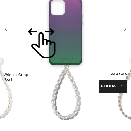
99.90
PLN
Wristlet Strap
Pearl
+
DODAJ DO