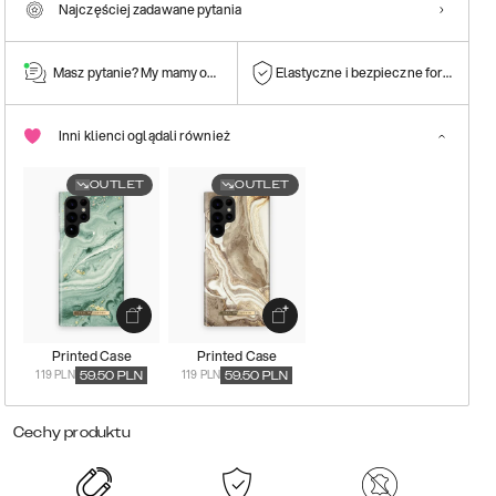
Najczęściej zadawane pytania
Masz pytanie? My mamy odpowiedź!
Elastyczne i bezpieczne formy płatn
Inni klienci oglądali również
OUTLET
OUTLET
Printed Case
Printed Case
119 PLN
119 PLN
59.50
PLN
59.50
PLN
Cechy produktu