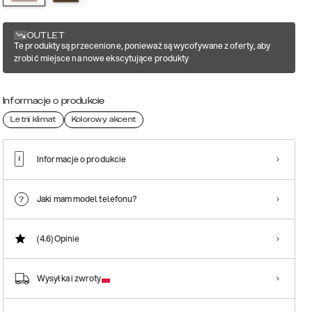
OUTLET
Te produkty są przecenione, ponieważ są wycofywane z oferty, aby
zrobić miejsce na nowe ekscytujące produkty
Informacje o produkcie
Letni klimat
Kolorowy akcent
Informacje o produkcie
Jaki mam model telefonu?
(4.6)
Opinie
Wysyłka i zwroty