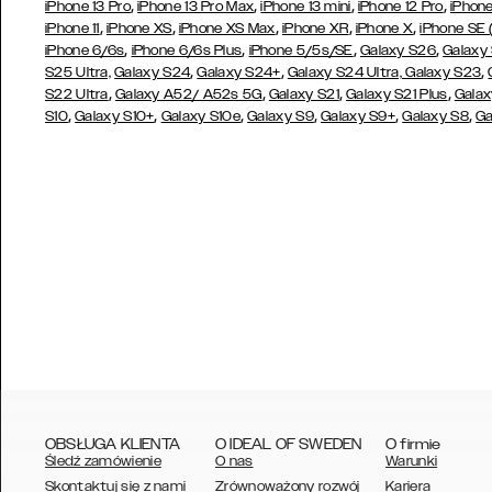
,
,
,
,
iPhone 13 Pro
iPhone 13 Pro Max
iPhone 13 mini
iPhone 12 Pro
iPhone
,
,
,
,
,
iPhone 11
iPhone XS
iPhone XS Max
iPhone XR
iPhone X
iPhone SE
,
,
,
,
iPhone 6/6s
iPhone 6/6s Plus
iPhone 5/5s/SE
Galaxy S26
Galaxy
,
,
,
S25 Ultra,
Galaxy S24
Galaxy S24+
Galaxy S24 Ultra,
Galaxy S23
,
,
,
,
S22 Ultra
Galaxy A52/ A52s 5G
Galaxy S21
Galaxy S21 Plus
Galax
,
,
,
,
,
,
S10
Galaxy S10+
Galaxy S10e
Galaxy S9
Galaxy S9+
Galaxy S8
Ga
OBSŁUGA KLIENTA
O IDEAL OF SWEDEN
O firmie
Śledź zamówienie
O nas
Warunki
Skontaktuj się z nami
Zrównoważony rozwój
Kariera