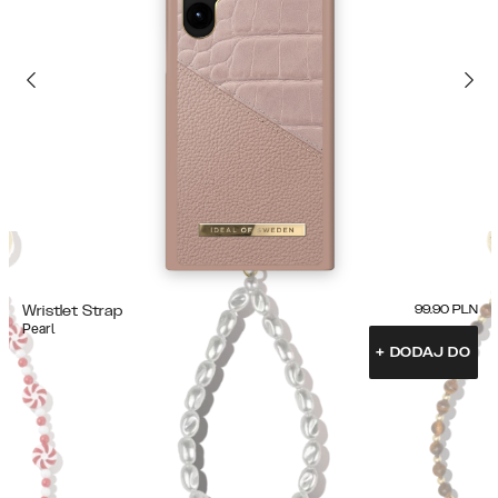
Wristlet Strap
99.90
PLN
Pearl
+
DODAJ DO