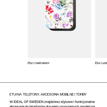
Etui z nadrukiem
Etui Lus
ETUI NA TELEFONY, AKCESORIA MOBILNE I TORBY
W IDEAL OF SWEDEN znajdziesz stylowe i funkcjonalne
akcesoria do telefonów dla wielu popularnych modeli na