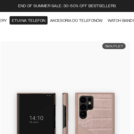
END OF SUMMER SALE: 30-50% OFF BESTSELLERS
ERY
ETUI NA TELEFON
AKCESORIA DO TELEFONÓW
WATCH BAND
OUTLET