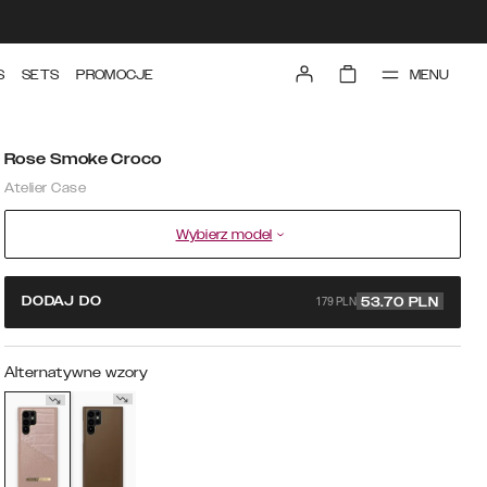
MENU
S
SETS
PROMOCJE
Rose Smoke Croco
Atelier Case
Wybierz model
179 PLN
DODAJ DO
53.70
PLN
Alternatywne wzory