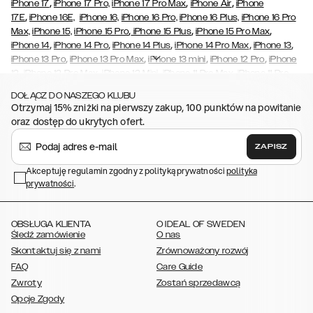
,
,
,
iPhone 17
iPhone 17 Pro,
iPhone 17 Pro Max
iPhone Air
iPhone
,
17E
iPhone 16E,
iPhone 16,
iPhone 16 Pro,
iPhone 16 Plus,
iPhone 16 Pro
,
,
,
Max,
iPhone 15,
iPhone 15 Pro
iPhone 15 Plus
iPhone 15 Pro Max
,
,
,
,
,
iPhone 14
iPhone 14 Pro
iPhone 14 Plus
iPhone 14 Pro Max
iPhone 13
,
,
,
,
iPhone 13 Pro
iPhone 13 Pro Max
iPhone 13 mini
iPhone 12 Pro
iPhone
,
,
,
,
,
12
iPhone 12 Pro Max
iPhone 12 Mini
iPhone 11 Pro Max
iPhone 11 Pro
,
,
,
,
,
iPhone 11
iPhone XS
iPhone XS Max
iPhone XR
iPhone X
iPhone SE
DOŁĄCZ DO NASZEGO KLUBU
,
,
,
,
,
(2020/2022)
iPhone 8
iPhone 8 Plus
iPhone 7
iPhone 7 Plus
iPhone
Otrzymaj 15% zniżki na pierwszy zakup, 100 punktów na powitanie
,
,
,
,
,
6/6s
iPhone 6/6s Plus
iPhone 5/5s/SE
Galaxy S26
Galaxy S26+
oraz dostęp do ukrytych ofert.
,
Galaxy S26 Ultra
Samsung Galaxy S25,
Galaxy S25+,
Galaxy S25
,
,
,
Ultra,
Galaxy S24
Galaxy S24+
Galaxy S24 Ultra,
Galaxy S23
ZAPISZ
,
,
,
Galaxy S23+
Galaxy S23 Ultra,
Galaxy S22
Galaxy S22 Plus
Galaxy
,
,
,
,
Akceptuję regulamin zgodny z polityką prywatności
polityka
S22 Ultra
Galaxy A52/ A52s 5G
Galaxy S21
Galaxy S21 Plus
Galaxy
prywatności
,
.
,
,
,
S21 Ultra
Galaxy S20
Galaxy S20 Plus
Galaxy S20 Ultra
Galaxy
,
,
,
,
,
,
S10
Galaxy S10+
Galaxy S10e
Galaxy S9
Galaxy S9+
Galaxy S8
Galaxy S8+
OBSŁUGA KLIENTA
O IDEAL OF SWEDEN
Śledź zamówienie
O nas
Skontaktuj się z nami
Zrównoważony rozwój
FAQ
Care Guide
Zwroty
Zostań sprzedawcą
Opcje Zgody