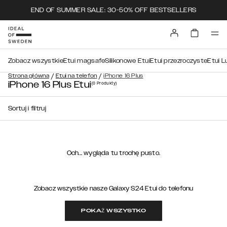
END OF SUMMER SALE: 30-50% OFF BESTSELLERS
Zobacz wszystkie
Etui magsafe
Silikonowe Etui
Etui przezroczyste
Etui L
/
/
Strona główna
Etui na telefon
iPhone 16 Plus
iPhone 16 Plus Etui
(0
Produkty
)
Sortuj i filtruj
Och... wygląda tu trochę pusto.
Zobacz wszystkie nasze Galaxy S24 Etui do telefonu
POKAŻ WSZYSTKO