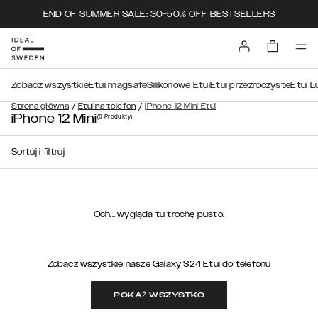
END OF SUMMER SALE: 30-50% OFF BESTSELLERS
Zobacz wszystkie
Etui magsafe
Silikonowe Etui
Etui przezroczyste
Etui L
/
/
Strona główna
Etui na telefon
iPhone 12 Mini Etui
iPhone 12 Mini
(0
Produkty
)
Sortuj i filtruj
Och... wygląda tu trochę pusto.
Zobacz wszystkie nasze Galaxy S24 Etui do telefonu
POKAŻ WSZYSTKO