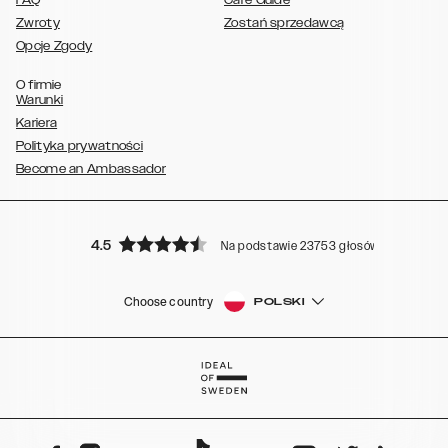
FAQ
Care Guide
Zwroty
Zostań sprzedawcą
Opcje Zgody
O firmie
Warunki
Kariera
Polityka prywatności
Become an Ambassador
4.5
Na podstawie 23753 głosów
Choose country
POLSKI