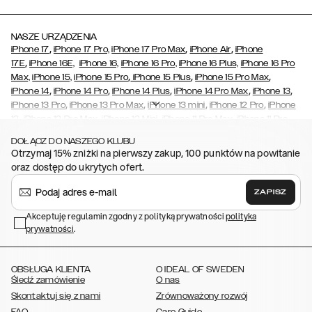
NASZE URZĄDZENIA
,
,
,
iPhone 17
iPhone 17 Pro,
iPhone 17 Pro Max
iPhone Air
iPhone
,
17E
iPhone 16E,
iPhone 16,
iPhone 16 Pro,
iPhone 16 Plus,
iPhone 16 Pro
,
,
,
Max,
iPhone 15,
iPhone 15 Pro
iPhone 15 Plus
iPhone 15 Pro Max
,
,
,
,
,
iPhone 14
iPhone 14 Pro
iPhone 14 Plus
iPhone 14 Pro Max
iPhone 13
,
,
,
,
iPhone 13 Pro
iPhone 13 Pro Max
iPhone 13 mini
iPhone 12 Pro
iPhone
,
,
,
,
,
12
iPhone 12 Pro Max
iPhone 12 Mini
iPhone 11 Pro Max
iPhone 11 Pro
,
,
,
,
,
iPhone 11
iPhone XS
iPhone XS Max
iPhone XR
iPhone X
iPhone SE
DOŁĄCZ DO NASZEGO KLUBU
,
,
,
,
,
(2020/2022)
iPhone 8
iPhone 8 Plus
iPhone 7
iPhone 7 Plus
iPhone
Otrzymaj 15% zniżki na pierwszy zakup, 100 punktów na powitanie
,
,
,
,
,
6/6s
iPhone 6/6s Plus
iPhone 5/5s/SE
Galaxy S26
Galaxy S26+
oraz dostęp do ukrytych ofert.
,
Galaxy S26 Ultra
Samsung Galaxy S25,
Galaxy S25+,
Galaxy S25
,
,
,
Ultra,
Galaxy S24
Galaxy S24+
Galaxy S24 Ultra,
Galaxy S23
ZAPISZ
,
,
,
Galaxy S23+
Galaxy S23 Ultra,
Galaxy S22
Galaxy S22 Plus
Galaxy
,
,
,
,
Akceptuję regulamin zgodny z polityką prywatności
polityka
S22 Ultra
Galaxy A52/ A52s 5G
Galaxy S21
Galaxy S21 Plus
Galaxy
prywatności
,
.
,
,
,
S21 Ultra
Galaxy S20
Galaxy S20 Plus
Galaxy S20 Ultra
Galaxy
,
,
,
,
,
,
S10
Galaxy S10+
Galaxy S10e
Galaxy S9
Galaxy S9+
Galaxy S8
Galaxy S8+
OBSŁUGA KLIENTA
O IDEAL OF SWEDEN
Śledź zamówienie
O nas
Skontaktuj się z nami
Zrównoważony rozwój