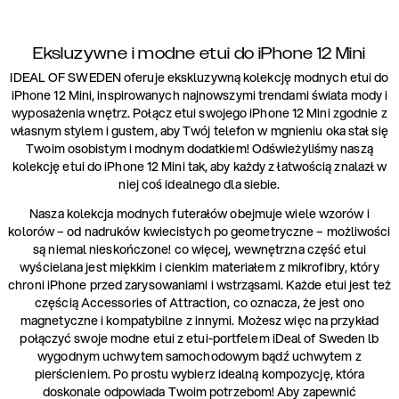
Eksluzywne i modne etui do iPhone 12 Mini
IDEAL OF SWEDEN oferuje ekskluzywną kolekcję modnych etui do
iPhone 12 Mini, inspirowanych najnowszymi trendami świata mody i
wyposażenia wnętrz. Połącz etui swojego iPhone 12 Mini zgodnie z
własnym stylem i gustem, aby Twój telefon w mgnieniu oka stał się
Twoim osobistym i modnym dodatkiem! Odświeżyliśmy naszą
kolekcję etui do iPhone 12 Mini tak, aby każdy z łatwością znalazł w
niej coś idealnego dla siebie.
Nasza kolekcja modnych futerałów obejmuje wiele wzorów i
kolorów – od nadruków kwiecistych po geometryczne – możliwości
są niemal nieskończone! co więcej, wewnętrzna część etui
wyścielana jest miękkim i cienkim materiałem z mikrofibry, który
chroni iPhone przed zarysowaniami i wstrząsami. Każde etui jest też
częścią Accessories of Attraction, co oznacza, że jest ono
magnetyczne i kompatybilne z innymi. Możesz więc na przykład
połączyć swoje modne etui z etui-portfelem iDeal of Sweden lb
wygodnym uchwytem samochodowym bądź uchwytem z
pierścieniem. Po prostu wybierz idealną kompozycję, która
doskonale odpowiada Twoim potrzebom! Aby zapewnić