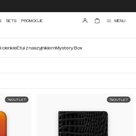
MENU
S
SETS
PROMOCJE
i cienkie
Etui z naszyjnikiem
Mystery Box
OUTLET
OUTLET