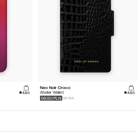
Neo Noir Croco
4.6
4.6
Atelier Wallet
/5
/5
139 PLN
69.50
PLN