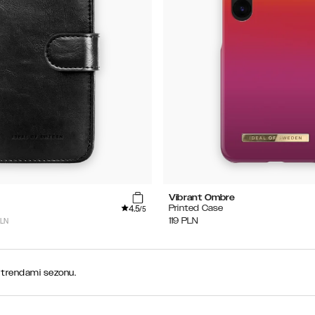
Vibrant Ombre
4.5
Printed Case
/5
PLN
119
PLN
 trendami sezonu.