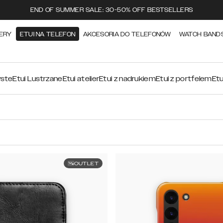
END OF SUMMER SALE: 30-50% OFF BESTSELLERS
ERY
ETUI NA TELEFON
AKCESORIA DO TELEFONÓW
WATCH BAND
yste
Etui Lustrzane
Etui atelier
Etui z nadrukiem
Etui z portfelem
Etu
OUTLET