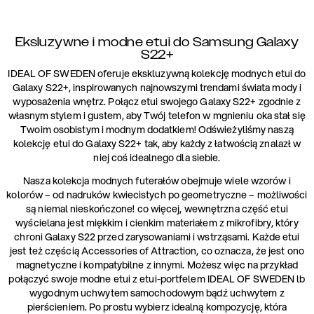
Eksluzywne i modne etui do Samsung Galaxy
S22+
IDEAL OF SWEDEN oferuje ekskluzywną kolekcję modnych etui do
Galaxy S22+, inspirowanych najnowszymi trendami świata mody i
wyposażenia wnętrz. Połącz etui swojego Galaxy S22+ zgodnie z
własnym stylem i gustem, aby Twój telefon w mgnieniu oka stał się
Twoim osobistym i modnym dodatkiem! Odświeżyliśmy naszą
kolekcję etui do Galaxy S22+ tak, aby każdy z łatwością znalazł w
niej coś idealnego dla siebie.
Nasza kolekcja modnych futerałów obejmuje wiele wzorów i
kolorów – od nadruków kwiecistych po geometryczne – możliwości
są niemal nieskończone! co więcej, wewnętrzna część etui
wyścielana jest miękkim i cienkim materiałem z mikrofibry, który
chroni Galaxy S22 przed zarysowaniami i wstrząsami. Każde etui
jest też częścią Accessories of Attraction, co oznacza, że jest ono
magnetyczne i kompatybilne z innymi. Możesz więc na przykład
połączyć swoje modne etui z etui-portfelem IDEAL OF SWEDEN lb
wygodnym uchwytem samochodowym bądź uchwytem z
pierścieniem. Po prostu wybierz idealną kompozycję, która