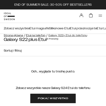
END OF SUMMER SALE: 30-50% OFF BESTSELLERS
Zobacz wszystkie
Etui magsafe
Silikonowe Etui
Etui przezroczyste
Etui L
/
/
Strona główna
Etui na telefon
Galaxy S22+ Etui do telefonu
Galaxy S22 plus Etui
(0
Produkty
)
Sortuj i filtruj
Och... wygląda tu trochę pusto.
Zobacz wszystkie nasze Galaxy S24 Etui do telefonu
POKAŻ WSZYSTKO