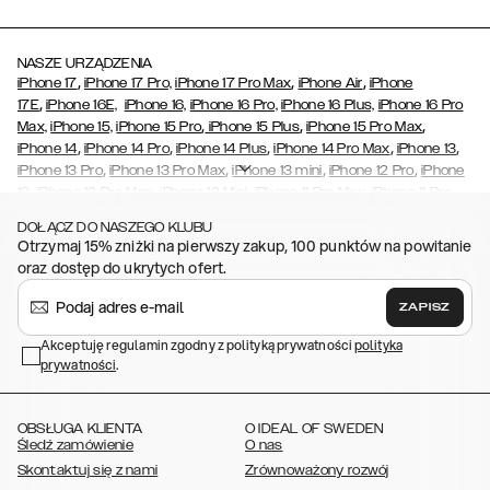
NASZE URZĄDZENIA
,
,
,
iPhone 17
iPhone 17 Pro,
iPhone 17 Pro Max
iPhone Air
iPhone
,
17E
iPhone 16E,
iPhone 16,
iPhone 16 Pro,
iPhone 16 Plus,
iPhone 16 Pro
,
,
,
Max,
iPhone 15,
iPhone 15 Pro
iPhone 15 Plus
iPhone 15 Pro Max
,
,
,
,
,
iPhone 14
iPhone 14 Pro
iPhone 14 Plus
iPhone 14 Pro Max
iPhone 13
,
,
,
,
iPhone 13 Pro
iPhone 13 Pro Max
iPhone 13 mini
iPhone 12 Pro
iPhone
,
,
,
,
,
12
iPhone 12 Pro Max
iPhone 12 Mini
iPhone 11 Pro Max
iPhone 11 Pro
,
,
,
,
,
iPhone 11
iPhone XS
iPhone XS Max
iPhone XR
iPhone X
iPhone SE
DOŁĄCZ DO NASZEGO KLUBU
,
,
,
,
,
(2020/2022)
iPhone 8
iPhone 8 Plus
iPhone 7
iPhone 7 Plus
iPhone
Otrzymaj 15% zniżki na pierwszy zakup, 100 punktów na powitanie
,
,
,
,
,
6/6s
iPhone 6/6s Plus
iPhone 5/5s/SE
Galaxy S26
Galaxy S26+
oraz dostęp do ukrytych ofert.
,
Galaxy S26 Ultra
Samsung Galaxy S25,
Galaxy S25+,
Galaxy S25
,
,
,
Ultra,
Galaxy S24
Galaxy S24+
Galaxy S24 Ultra,
Galaxy S23
ZAPISZ
,
,
,
Galaxy S23+
Galaxy S23 Ultra,
Galaxy S22
Galaxy S22 Plus
Galaxy
,
,
,
,
Akceptuję regulamin zgodny z polityką prywatności
polityka
S22 Ultra
Galaxy A52/ A52s 5G
Galaxy S21
Galaxy S21 Plus
Galaxy
prywatności
,
.
,
,
,
S21 Ultra
Galaxy S20
Galaxy S20 Plus
Galaxy S20 Ultra
Galaxy
,
,
,
,
,
,
S10
Galaxy S10+
Galaxy S10e
Galaxy S9
Galaxy S9+
Galaxy S8
Galaxy S8+
OBSŁUGA KLIENTA
O IDEAL OF SWEDEN
Śledź zamówienie
O nas
Skontaktuj się z nami
Zrównoważony rozwój