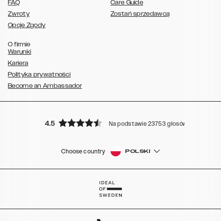
FAQ
Care Guide
Zwroty
Zostań sprzedawcą
Opcje Zgody
O firmie
Warunki
Kariera
Polityka prywatności
Become an Ambassador
4.5
Na podstawie 23753 głosów
Choose country
POLSKI