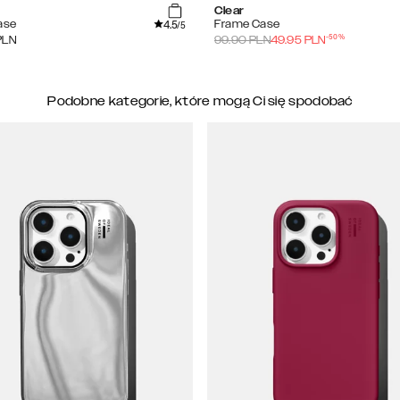
Clear
4.5
ase
Frame Case
/5
-
50
%
PLN
99.90
PLN
49.95
PLN
Podobne kategorie, które mogą Ci się spodobać