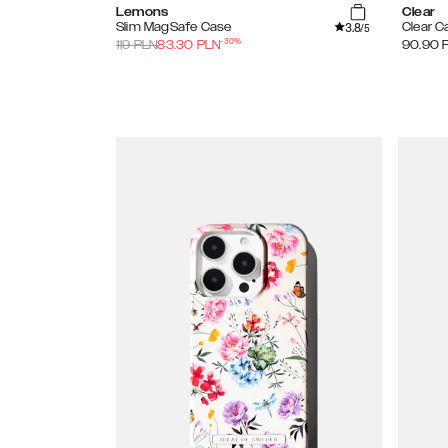
Lemons
Clear
3.8
Slim MagSafe Case
Clear C
/5
-
30
%
119
PLN
83.30
PLN
90.90