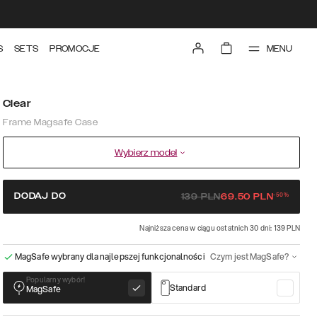
MENU
S
SETS
PROMOCJE
Clear
Frame Magsafe Case
Wybierz model
-
50
%
DODAJ DO
139
PLN
69.50
PLN
Najniższa cena w ciągu ostatnich 30 dni: 139 PLN
MagSafe wybrany dla najlepszej funkcjonalności
Czym jest MagSafe?
Popularny wybór!
Standard
MagSafe