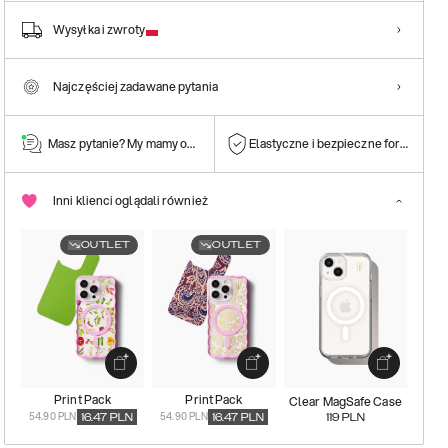
Wysyłka i zwroty
Najczęściej zadawane pytania
Masz pytanie? My mamy odpowiedź!
Elastyczne i bezpieczne formy płatn
Inni klienci oglądali również
OUTLET
OUTLET
Print Pack
Print Pack
Clear MagSafe Case
54.90 PLN
54.90 PLN
16.47
PLN
16.47
PLN
119
PLN