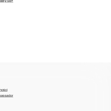
laxy S8+
ności
bassador