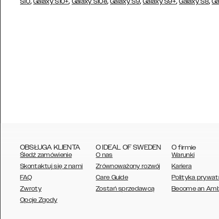
,
,
,
,
,
,
S10
Galaxy S10+
Galaxy S10e
Galaxy S9
Galaxy S9+
Galaxy S8
Ga
OBSŁUGA KLIENTA
O IDEAL OF SWEDEN
O firmie
Śledź zamówienie
O nas
Warunki
Skontaktuj się z nami
Zrównoważony rozwój
Kariera
FAQ
Care Guide
Polityka prywat
Zwroty
Zostań sprzedawcą
Become an Am
AUSTRALIA
Opcje Zgody
AUSTRIA