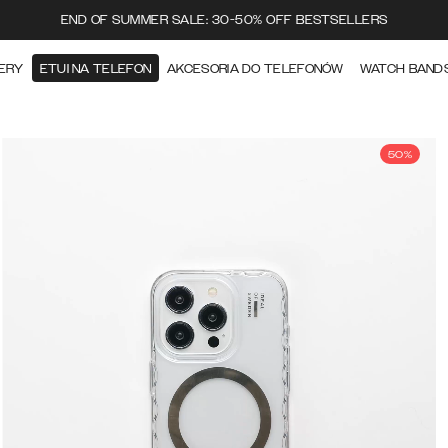
END OF SUMMER SALE: 30-50% OFF BESTSELLERS
ERY
ETUI NA TELEFON
AKCESORIA DO TELEFONÓW
WATCH BAND
50%