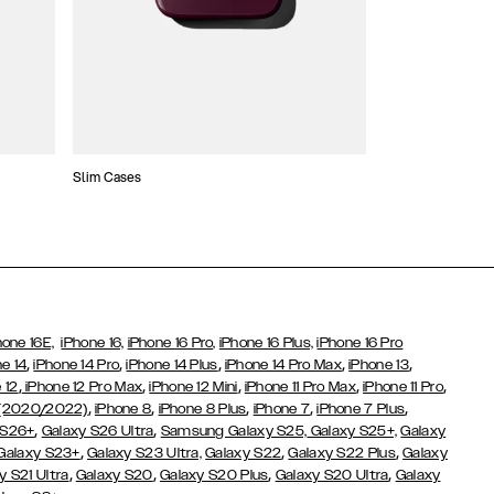
Slim Cases
Etui typu portfel
hone 16E,
iPhone 16,
iPhone 16 Pro,
iPhone 16 Plus,
iPhone 16 Pro
,
,
,
,
,
e 14
iPhone 14 Pro
iPhone 14 Plus
iPhone 14 Pro Max
iPhone 13
,
,
,
,
,
 12
iPhone 12 Pro Max
iPhone 12 Mini
iPhone 11 Pro Max
iPhone 11 Pro
,
,
,
,
,
 (2020/2022)
iPhone 8
iPhone 8 Plus
iPhone 7
iPhone 7 Plus
,
,
 S26+
Galaxy S26 Ultra
Samsung Galaxy S25,
Galaxy S25+,
Galaxy
,
,
,
Galaxy S23+
Galaxy S23 Ultra,
Galaxy S22
Galaxy S22 Plus
Galaxy
,
,
,
,
y S21 Ultra
Galaxy S20
Galaxy S20 Plus
Galaxy S20 Ultra
Galaxy