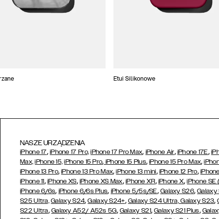
trzane
Etui Silikonowe
NASZE URZĄDZENIA
,
,
,
,
iPhone 17
iPhone 17 Pro,
iPhone 17 Pro Max
iPhone Air
iPhone 17E
iP
,
,
,
Max,
iPhone 15,
iPhone 15 Pro
iPhone 15 Plus
iPhone 15 Pro Max
iPhon
,
,
,
,
iPhone 13 Pro
iPhone 13 Pro Max
iPhone 13 mini
iPhone 12 Pro
iPhone
,
,
,
,
,
iPhone 11
iPhone XS
iPhone XS Max
iPhone XR
iPhone X
iPhone SE
,
,
,
,
iPhone 6/6s
iPhone 6/6s Plus
iPhone 5/5s/SE
Galaxy S26
Galaxy
,
,
,
S25 Ultra,
Galaxy S24
Galaxy S24+
Galaxy S24 Ultra,
Galaxy S23
,
,
,
,
S22 Ultra
Galaxy A52/ A52s 5G
Galaxy S21
Galaxy S21 Plus
Galax