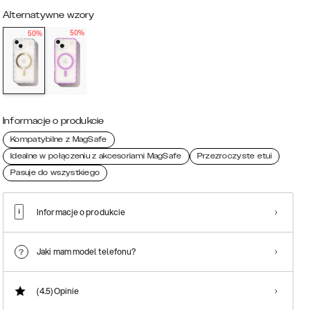
Alternatywne wzory
50%
50%
Informacje o produkcie
Kompatybilne z MagSafe
Idealne w połączeniu z akcesoriami MagSafe
Przezroczyste etui
Pasuje do wszystkiego
Informacje o produkcie
Jaki mam model telefonu?
(4.5)
Opinie