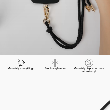
Materiały z recyklingu
Smukła sylwetka
Materiały niepochodzące
od zwierząt