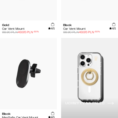
Gold
Black
4
/5
4
/5
Car Vent Mount
Car Vent Mount
-
50
%
-
50
%
99.90
PLN
49.95
PLN
99.90
PLN
49.95
PLN
UCHWYTY NA PALEC
Black
4
/5
MagSafe Car Vent Mount