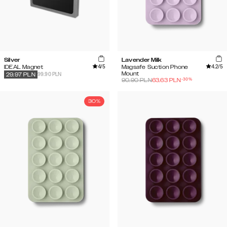
Silver
Lavender Milk
4
/5
4.2
/5
IDEAL Magnet
Magsafe Suction Phone
Mount
99.90 PLN
29.97
PLN
-
30
%
90.90
PLN
63.63
PLN
30%