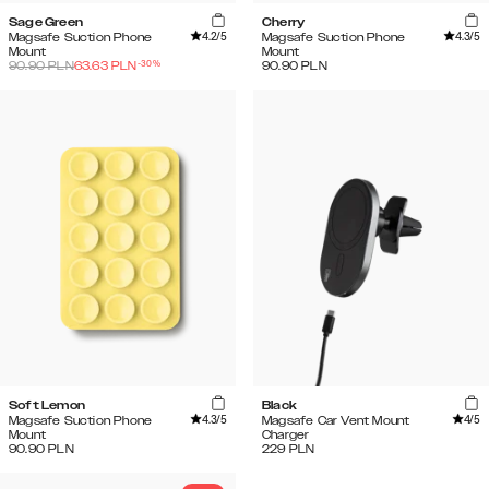
Sage Green
Cherry
4.2
/5
4.3
/5
Magsafe Suction Phone
Magsafe Suction Phone
Mount
Mount
-
30
%
90.90
PLN
63.63
PLN
90.90
PLN
Soft Lemon
Black
4.3
/5
4
/5
Magsafe Suction Phone
Magsafe Car Vent Mount
Mount
Charger
90.90
PLN
229
PLN