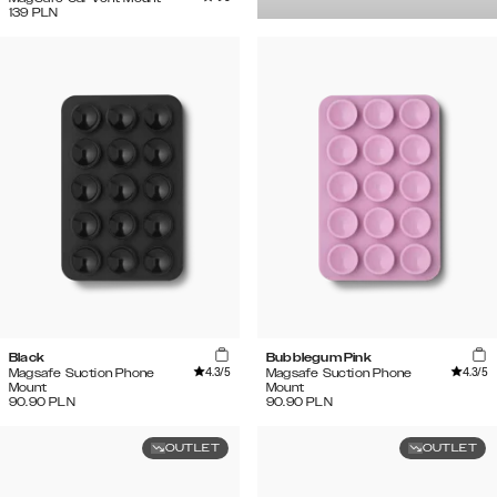
139
PLN
Black
Bubblegum Pink
4.3
/5
4.3
/5
Magsafe Suction Phone
Magsafe Suction Phone
Mount
Mount
90.90
PLN
90.90
PLN
OUTLET
OUTLET