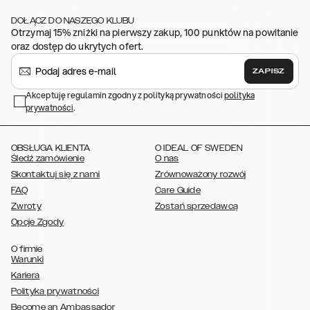
,
,
,
,
,
iPhone 11
iPhone XS
iPhone XS Max
iPhone XR
iPhone X
iPhone SE
DOŁĄCZ DO NASZEGO KLUBU
,
,
,
,
,
(2020/2022)
iPhone 8
iPhone 8 Plus
iPhone 7
iPhone 7 Plus
iPhone
Otrzymaj 15% zniżki na pierwszy zakup, 100 punktów na powitanie
,
,
,
,
,
6/6s
iPhone 6/6s Plus
iPhone 5/5s/SE
Galaxy S26
Galaxy S26+
oraz dostęp do ukrytych ofert.
,
Galaxy S26 Ultra
Samsung Galaxy S25,
Galaxy S25+,
Galaxy S25
,
,
,
Ultra,
Galaxy S24
Galaxy S24+
Galaxy S24 Ultra,
Galaxy S23
ZAPISZ
,
,
,
Galaxy S23+
Galaxy S23 Ultra,
Galaxy S22
Galaxy S22 Plus
Galaxy
,
,
,
,
Akceptuję regulamin zgodny z polityką prywatności
polityka
S22 Ultra
Galaxy A52/ A52s 5G
Galaxy S21
Galaxy S21 Plus
Galaxy
prywatności
,
.
,
,
,
S21 Ultra
Galaxy S20
Galaxy S20 Plus
Galaxy S20 Ultra
Galaxy
,
,
,
,
,
,
S10
Galaxy S10+
Galaxy S10e
Galaxy S9
Galaxy S9+
Galaxy S8
Galaxy S8+
OBSŁUGA KLIENTA
O IDEAL OF SWEDEN
Śledź zamówienie
O nas
Skontaktuj się z nami
Zrównoważony rozwój
FAQ
Care Guide
Zwroty
Zostań sprzedawcą
Opcje Zgody
O firmie
Warunki
Kariera
Polityka prywatności
Become an Ambassador