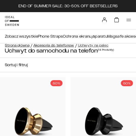
END OF SUMMER SALE: 30-50% OFF BESTSELLERS
Zobacz wszystkie
Phone Straps
Ochrona ekranu/aparatu
Magsafe akceso
/
/
Strona główna
Akcesoria do telefonow
Uchwyty na palec
Uchwyt do samochodu na telefon
(14
Produkty
)
Sortuj i filtruj
50%
50%