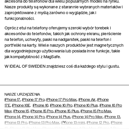
akcesoria do telefonów dla wielu popularnych modeli na rynku.
Nasze produkty są wykonane z starannie wybranych materiałów i
zaprojektowane z myślą zarówno o wyglądzie, jak i
funkcjonalności.
Oprócz etui na telefony oferujemy szeroki wybór torebek i
akcesoriów do telefonów, takich jak ochrony ekranu, pierścienie
na telefon, uchwyty, paski na nadgarstek, paski na telefon i
portfeliki na karty. Wiele naszych produktów jest magnetycznych
dla wygodniejszego użytkowania lub posiada inne funkcje, takie
jak kompatybilność z MagSafe.
W IDEAL OF SWEDEN znajdziesz coś dla każdego stylu i gustu.
NASZE URZĄDZENIA
,
,
,
iPhone 17
iPhone 17 Pro,
iPhone 17 Pro Max
iPhone Air
iPhone
,
17E
iPhone 16E,
iPhone 16,
iPhone 16 Pro,
iPhone 16 Plus,
iPhone 16 Pro
,
,
,
Max,
iPhone 15,
iPhone 15 Pro
iPhone 15 Plus
iPhone 15 Pro Max
,
,
,
,
,
iPhone 14
iPhone 14 Pro
iPhone 14 Plus
iPhone 14 Pro Max
iPhone 13
,
,
,
,
iPhone 13 Pro
iPhone 13 Pro Max
iPhone 13 mini
iPhone 12 Pro
iPhone
,
,
,
,
,
12
iPhone 12 Pro Max
iPhone 12 Mini
iPhone 11 Pro Max
iPhone 11 Pro