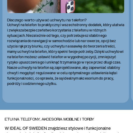
Dlaczego warto używać uchwytu na telefon?
Uchwyt na telefon to praktyczny i wszechstronny dodatek, który ułatwia
i zwiększa bezpieczeństwo korzystania z telefonu w różnych
sytuacjach. Niezależnie od tego, czy potrzebujesz stabilnego
rozwiązania do nawigacji w samochodzie lub na rowerze, opcji bez
użycia rąk przy biurku, czy uchwytu na ssawkę do tworzenia treści,
mamy uchwyt na telefon, który spełni twoje potrzeby. Dzięki uchwytowi
na telefon możesz ustawić telefon w wygodnej pozycji, zmniejszyć
ryzyko upuszczenia go i uniknąć trzymania go w ręce przez długi czas.
Nasze uchwyty na telefon są zaprojektowane, aby zapewniać stabilny
chwyt i mogą być regulowane w celu optymalnego ustawienia kąta i
funkcjonalności, co sprawia, że są idealnym akcesorium do pracy,
podróży i codziennego użytku.
ETUI NA TELEFONY, AKCESORIA MOBILNE I TORBY
W IDEAL OF SWEDEN znajdziesz stylowe i funkcjonalne