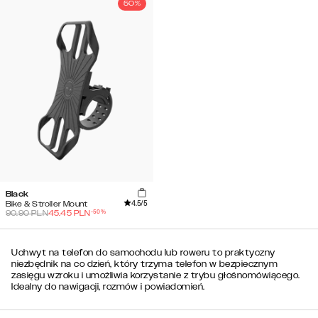
50%
Black
4.5
/5
Bike & Stroller Mount
-
50
%
90.90
PLN
45.45
PLN
Uchwyt na telefon do samochodu lub roweru to praktyczny
niezbędnik na co dzień, który trzyma telefon w bezpiecznym
zasięgu wzroku i umożliwia korzystanie z trybu głośnomówiącego.
Idealny do nawigacji, rozmów i powiadomień.