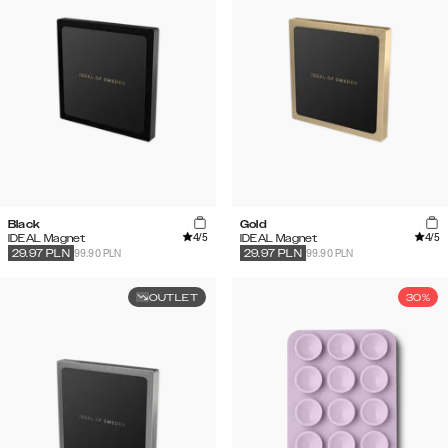
Black
Gold
4
/5
4
/5
IDEAL Magnet
IDEAL Magnet
99.90 PLN
99.90 PLN
29.97
PLN
29.97
PLN
OUTLET
30%