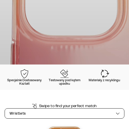
Specjalnie Dostosowany
Testowany pod kątem
Materiały z recyklingu
Kształt
upadku
Swipe to find your perfect match
Wristlets