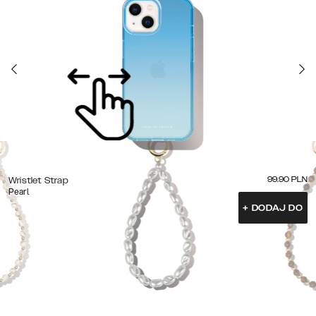
99.90
PLN
Wristlet Strap
Pearl
+
DODAJ DO