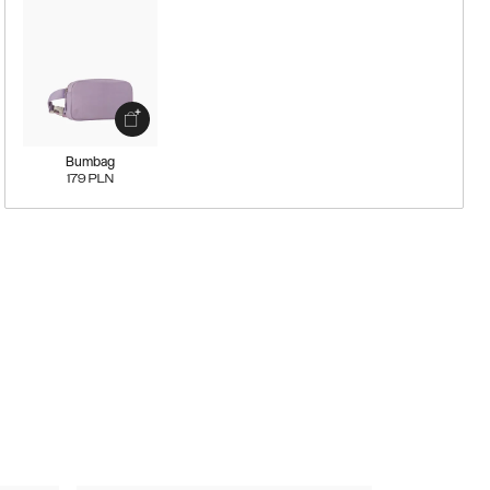
Bumbag
179
PLN