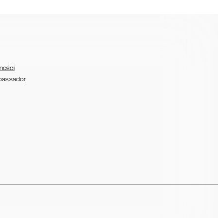
ności
bassador