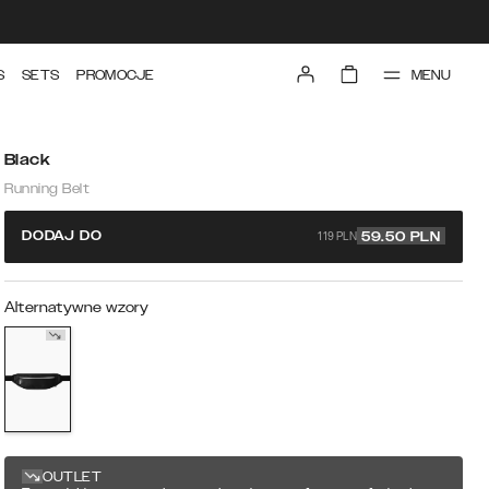
MENU
S
SETS
PROMOCJE
Black
Running Belt
119 PLN
DODAJ DO
59.50
PLN
Alternatywne wzory
OUTLET