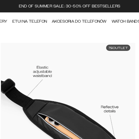
END OF SUMMER SALE: 30-50% OFF BESTSELLERS
ERY
ETUI NA TELEFON
AKCESORIA DO TELEFONÓW
WATCH BAND
OUTLET