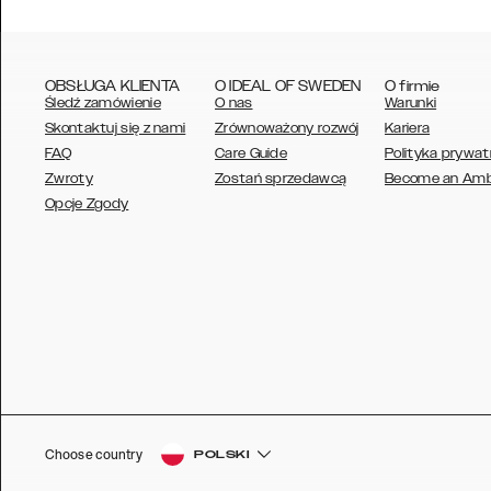
OBSŁUGA KLIENTA
O IDEAL OF SWEDEN
O firmie
Śledź zamówienie
O nas
Warunki
Skontaktuj się z nami
Zrównoważony rozwój
Kariera
FAQ
Care Guide
Polityka prywat
Zwroty
Zostań sprzedawcą
Become an Am
AUSTRALIA
Opcje Zgody
AUSTRIA
BELGIUM
CANADA
DANSK
DEUTSCH
ESPAÑOL
Choose country
POLSKI
EU