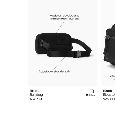
Black
Black
4.6
Bumbag
Elevat
/5
179
PLN
249
PL