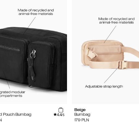
Beige
4.4
ed Pouch Bumbag
Bumbag
/5
N
179
PLN