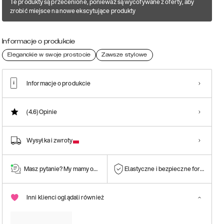
Te produkty są przecenione, ponieważ są wycofywane z oferty, aby
zrobić miejsce na nowe ekscytujące produkty
Informacje o produkcie
Eleganckie w swoje prostocie
Zawsze stylowe
Informacje o produkcie
(4.6)
Opinie
Wysyłka i zwroty
Masz pytanie? My mamy odpowiedź!
Elastyczne i bezpieczne formy płatn
Inni klienci oglądali również