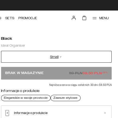
MENU
S
SETS
PROMOCJE
Black
Ideal Organiser
Small
-
50
%
BRAK W MAGAZYNIE
119
PLN
59.50
PLN
Najniższa cena w ciągu ostatnich 30 dni: 59.50 PLN
Informacje o produkcie
Eleganckie w swoje prostocie
Zawsze stylowe
Informacje o produkcie