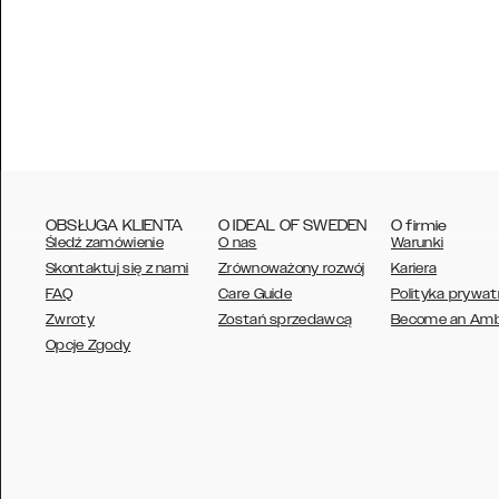
OBSŁUGA KLIENTA
O IDEAL OF SWEDEN
O firmie
Śledź zamówienie
O nas
Warunki
Skontaktuj się z nami
Zrównoważony rozwój
Kariera
FAQ
Care Guide
Polityka prywat
Zwroty
Zostań sprzedawcą
Become an Am
AUSTRALIA
Opcje Zgody
AUSTRIA
BELGIUM
CANADA