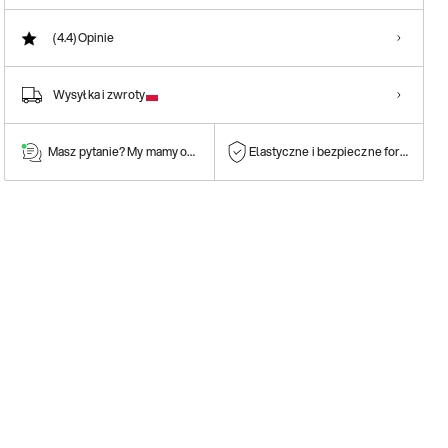
(4.4)
Opinie
Wysyłka i zwroty
Masz pytanie? My mamy odpowiedź!
Elastyczne i bezpieczne formy płatn