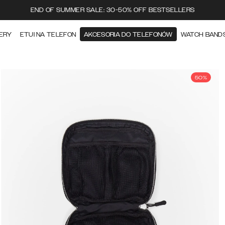
END OF SUMMER SALE: 30-50% OFF BESTSELLERS
ERY
ETUI NA TELEFON
AKCESORIA DO TELEFONÓW
WATCH BAND
50%