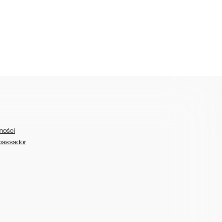
ności
bassador