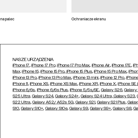
na palec
Ochraniacze ekranu
NASZE URZĄDZENIA
,
,
,
,
iPhone 17
iPhone 17 Pro,
iPhone 17 Pro Max
iPhone Air
iPhone 17E
iP
,
,
,
Max,
iPhone 15,
iPhone 15 Pro
iPhone 15 Plus
iPhone 15 Pro Max
iPhon
,
,
,
,
iPhone 13 Pro
iPhone 13 Pro Max
iPhone 13 mini
iPhone 12 Pro
iPhone
,
,
,
,
,
iPhone 11
iPhone XS
iPhone XS Max
iPhone XR
iPhone X
iPhone SE
,
,
,
,
iPhone 6/6s
iPhone 6/6s Plus
iPhone 5/5s/SE
Galaxy S26
Galaxy
,
,
,
S25 Ultra,
Galaxy S24
Galaxy S24+
Galaxy S24 Ultra,
Galaxy S23
,
,
,
,
S22 Ultra
Galaxy A52/ A52s 5G
Galaxy S21
Galaxy S21 Plus
Galax
,
,
,
,
,
,
S10
Galaxy S10+
Galaxy S10e
Galaxy S9
Galaxy S9+
Galaxy S8
Ga