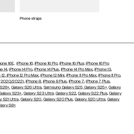
Phone straps
Stickers and Cha
hone 16E,
iPhone 16,
iPhone 16 Pro,
iPhone 16 Plus,
iPhone 16 Pro
,
,
,
,
,
e 14
iPhone 14 Pro
iPhone 14 Plus
iPhone 14 Pro Max
iPhone 13
,
,
,
,
,
 12
iPhone 12 Pro Max
iPhone 12 Mini
iPhone 11 Pro Max
iPhone 11 Pro
,
,
,
,
,
 (2020/2022)
iPhone 8
iPhone 8 Plus
iPhone 7
iPhone 7 Plus
,
,
 S26+
Galaxy S26 Ultra
Samsung Galaxy S25,
Galaxy S25+,
Galaxy
,
,
,
Galaxy S23+
Galaxy S23 Ultra,
Galaxy S22
Galaxy S22 Plus
Galaxy
,
,
,
,
y S21 Ultra
Galaxy S20
Galaxy S20 Plus
Galaxy S20 Ultra
Galaxy
laxy S8+