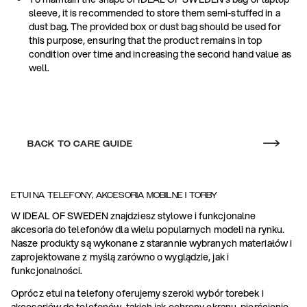
sleeve, it is recommended to store them semi-stuffed in a
dust bag. The provided box or dust bag should be used for
this purpose, ensuring that the product remains in top
condition over time and increasing the second hand value as
well.
BACK TO CARE GUIDE
ETUI NA TELEFONY, AKCESORIA MOBILNE I TORBY
W IDEAL OF SWEDEN znajdziesz stylowe i funkcjonalne
akcesoria do telefonów dla wielu popularnych modeli na rynku.
Nasze produkty są wykonane z starannie wybranych materiałów i
zaprojektowane z myślą zarówno o wyglądzie, jak i
funkcjonalności.
Oprócz etui na telefony oferujemy szeroki wybór torebek i
akcesoriów do telefonów, takich jak ochrony ekranu, pierścienie