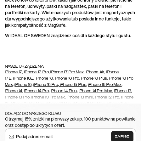
na telefon, uchwyty, paski na nadgarstek, paski na telefon i
portfeliki na karty. Wiele naszych produktów jest magnetycznych
dla wygodniejszego użytkowania lub posiada inne funkcje, takie
jak kompatybilność z MagSafe.
W IDEAL OF SWEDEN znajdziesz coś dla każdego stylu i gustu.
NASZE URZĄDZENIA
,
,
,
iPhone 17
iPhone 17 Pro,
iPhone 17 Pro Max
iPhone Air
iPhone
,
17E
iPhone 16E,
iPhone 16,
iPhone 16 Pro,
iPhone 16 Plus,
iPhone 16 Pro
,
,
,
Max,
iPhone 15,
iPhone 15 Pro
iPhone 15 Plus
iPhone 15 Pro Max
,
,
,
,
,
iPhone 14
iPhone 14 Pro
iPhone 14 Plus
iPhone 14 Pro Max
iPhone 13
,
,
,
,
iPhone 13 Pro
iPhone 13 Pro Max
iPhone 13 mini
iPhone 12 Pro
iPhone
,
,
,
,
,
12
iPhone 12 Pro Max
iPhone 12 Mini
iPhone 11 Pro Max
iPhone 11 Pro
,
,
,
,
,
iPhone 11
iPhone XS
iPhone XS Max
iPhone XR
iPhone X
iPhone SE
DOŁĄCZ DO NASZEGO KLUBU
,
,
,
,
,
(2020/2022)
iPhone 8
iPhone 8 Plus
iPhone 7
iPhone 7 Plus
iPhone
Otrzymaj 15% zniżki na pierwszy zakup, 100 punktów na powitanie
,
,
,
,
,
6/6s
iPhone 6/6s Plus
iPhone 5/5s/SE
Galaxy S26
Galaxy S26+
oraz dostęp do ukrytych ofert.
,
Galaxy S26 Ultra
Samsung Galaxy S25,
Galaxy S25+,
Galaxy S25
,
,
,
Ultra,
Galaxy S24
Galaxy S24+
Galaxy S24 Ultra,
Galaxy S23
ZAPISZ
,
,
,