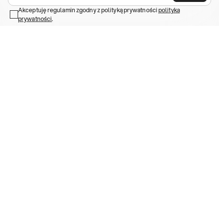
Galaxy S23+
Galaxy S23 Ultra,
Galaxy S22
Galaxy S22 Plus
Galaxy
,
,
,
,
Akceptuję regulamin zgodny z polityką prywatności
polityka
S22 Ultra
Galaxy A52/ A52s 5G
Galaxy S21
Galaxy S21 Plus
Galaxy
prywatności
,
.
,
,
,
S21 Ultra
Galaxy S20
Galaxy S20 Plus
Galaxy S20 Ultra
Galaxy
,
,
,
,
,
,
S10
Galaxy S10+
Galaxy S10e
Galaxy S9
Galaxy S9+
Galaxy S8
Galaxy S8+
OBSŁUGA KLIENTA
O IDEAL OF SWEDEN
Śledź zamówienie
O nas
Skontaktuj się z nami
Zrównoważony rozwój
FAQ
Care Guide
Zwroty
Zostań sprzedawcą
Opcje Zgody
O firmie
Warunki
Kariera
Polityka prywatności
Become an Ambassador
4.5
Na podstawie 23751 głosów