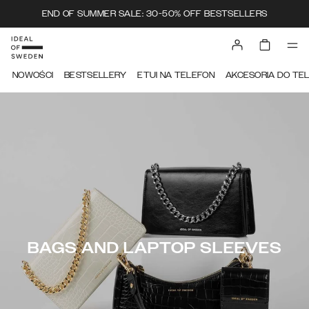
END OF SUMMER SALE: 30-50% OFF BESTSELLERS
NOWOŚCI
BESTSELLERY
ETUI NA TELEFON
AKCESORIA DO TE
BAGS AND LAPTOP SLEEVES