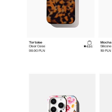
Tortoise
Mocha
4.5
Clear Case
Silicon
/5
99.90
PLN
119
PLN