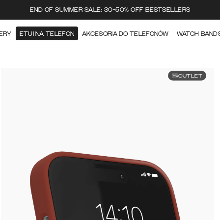
END OF SUMMER SALE: 30-50% OFF BESTSELLERS
ERY
ETUI NA TELEFON
AKCESORIA DO TELEFONÓW
WATCH BAND
OUTLET