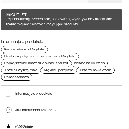
OUTLET
Te produkty są przecenione, ponieważ są wycofywane z oferty, aby
zrobić miejsce na nowe ekscytujące produkty
Informacje o produkcie
Kompatybilne z MagSafe
Idealne w połączeniu z akcesoriami MagSafe
Podwyższone krawędzie wokół aparatu
Idealne na co dzień
Trwałe i wytrzymałe
Miękkie i poręczne
Brąz to nowa czerń
Ponadczasowe
Informacje o produkcie
Jaki mam model telefonu?
(4.5)
Opinie