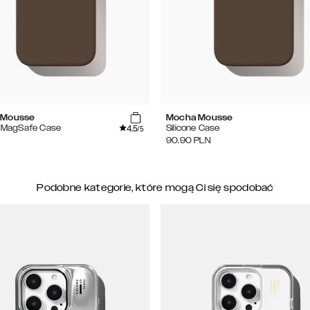
 Mousse
Mocha Mousse
4.5
e MagSafe Case
Silicone Case
/5
90.90
PLN
Podobne kategorie, które mogą Ci się spodobać