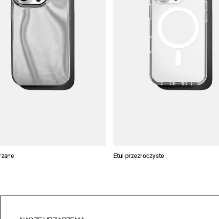
trzane
Etui przezroczyste