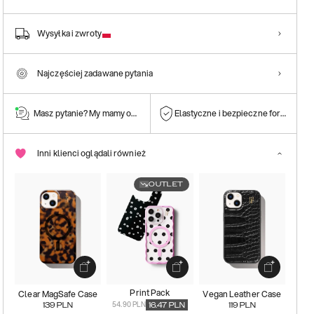
Wysyłka i zwroty
Najczęściej zadawane pytania
Masz pytanie? My mamy odpowiedź!
Elastyczne i bezpieczne formy płatn
Inni klienci oglądali również
OUTLET
Print Pack
Clear MagSafe Case
Vegan Leather Case
54.90 PLN
139
PLN
16.47
PLN
119
PLN