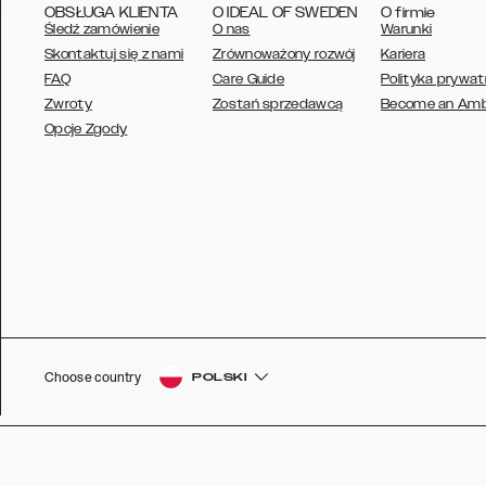
OBSŁUGA KLIENTA
O IDEAL OF SWEDEN
O firmie
Śledź zamówienie
O nas
Warunki
Skontaktuj się z nami
Zrównoważony rozwój
Kariera
FAQ
Care Guide
Polityka prywat
Zwroty
Zostań sprzedawcą
Become an Am
AUSTRALIA
Opcje Zgody
AUSTRIA
BELGIUM
CANADA
DANSK
DEUTSCH
ESPAÑOL
Choose country
POLSKI
EU
FRANÇAIS