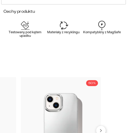
Cechy produktu
Testowany pod kątem
Materiały z recyklingu
Kompatybilny z MagSafe
upadku
50%