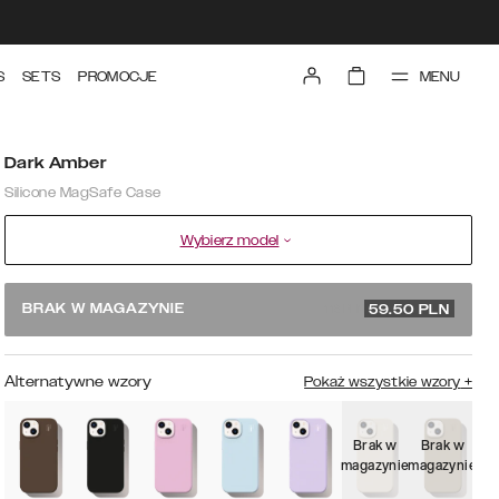
MENU
S
SETS
PROMOCJE
Dark Amber
Silicone MagSafe Case
Wybierz model
119 PLN
BRAK W MAGAZYNIE
59.50
PLN
Alternatywne wzory
Pokaż wszystkie wzory
+
Brak w
Brak w
B
magazynie
magazynie
mag