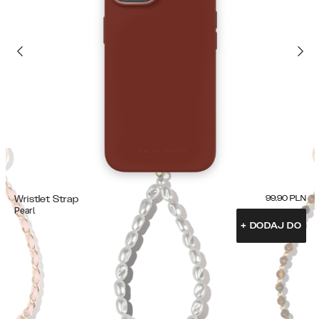
Wristlet Strap
99.90
PLN
Pearl
+
DODAJ DO