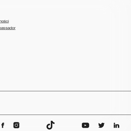
ności
bassador