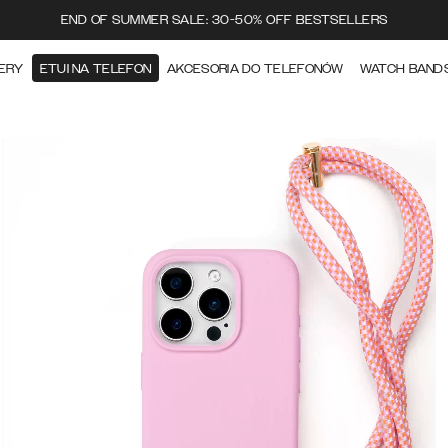
END OF SUMMER SALE: 30-50% OFF BESTSELLERS
ERY
ETUI NA TELEFON
AKCESORIA DO TELEFONÓW
WATCH BAND