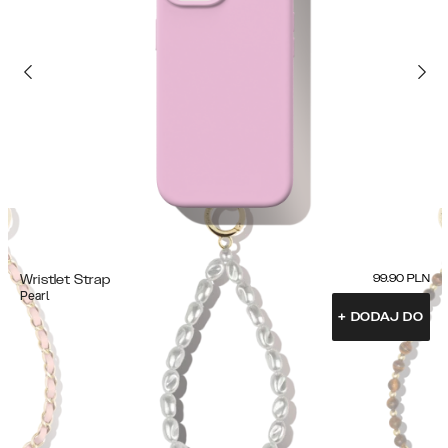
Wristlet Strap
99.90
PLN
Pearl
+
DODAJ DO