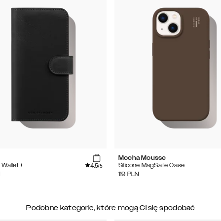
Mocha Mousse
4.5
 Wallet+
Silicone MagSafe Case
/5
N
119
PLN
Podobne kategorie, które mogą Ci się spodobać