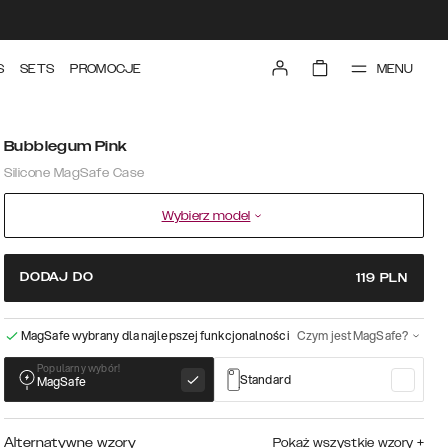
MENU
S
SETS
PROMOCJE
Bubblegum Pink
Silicone MagSafe Case
Wybierz model
DODAJ DO
119
PLN
MagSafe wybrany dla najlepszej funkcjonalności
Czym jest MagSafe?
Popularny wybór!
Standard
MagSafe
Alternatywne wzory
Pokaż wszystkie wzory
+