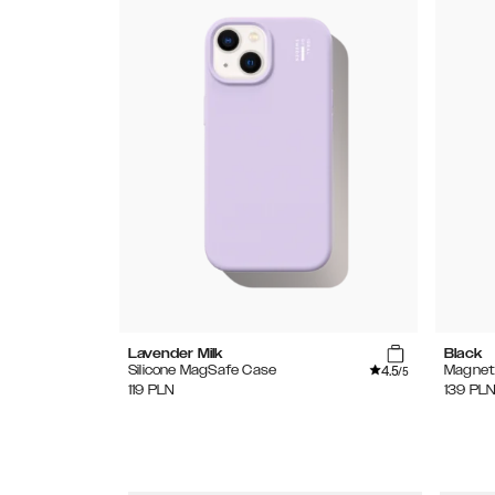
Lavender Milk
Black
4.5
Silicone MagSafe Case
Magnet
/5
119
PLN
139
PL