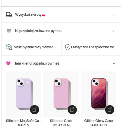
Wysyłka i zwroty
Najczęściej zadawane pytania
Masz pytanie? My mamy odpowiedź!
Elastyczne i bezpieczne formy płatn
Inni klienci oglądali również
Silicone MagSafe Case
Silicone Case
Glitter Glow Case
119
PLN
90.90
PLN
99.90
PLN