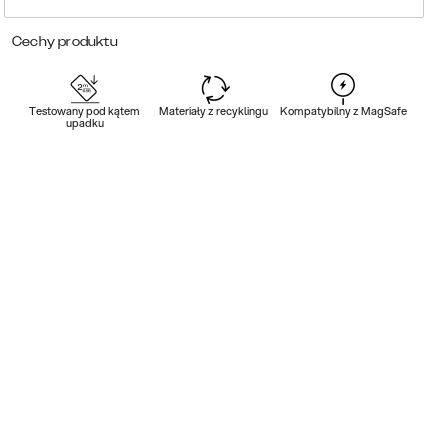
Cechy produktu
Testowany pod kątem
Materiały z recyklingu
Kompatybilny z MagSafe
upadku