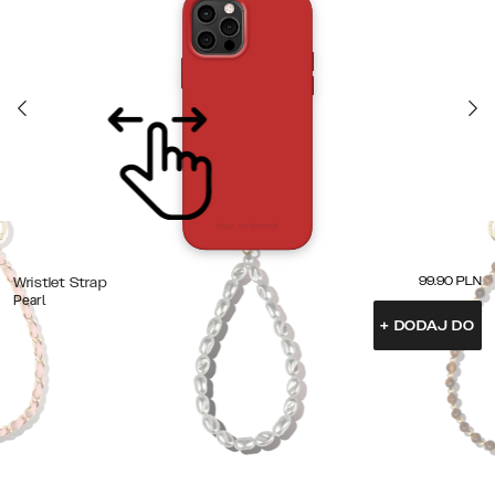
99.90
PLN
Wristlet Strap
Pearl
+
DODAJ DO