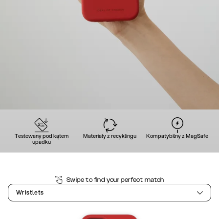
Testowany pod kątem
Materiały z recyklingu
Kompatybilny z MagSafe
upadku
Swipe to find your perfect match
Wristlets