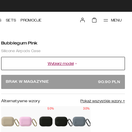
MENU
S
SETS
PROMOCJE
Bubblegum Pink
Silicone Airpods Case
Wybierz model
BRAK W MAGAZYNIE
90.90
PLN
Alternatywne wzory
Pokaż wszystkie wzory
+
50%
30%