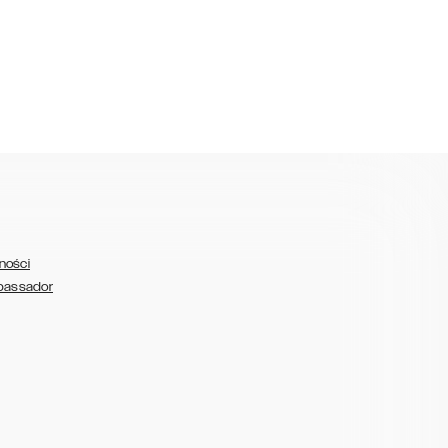
ności
bassador