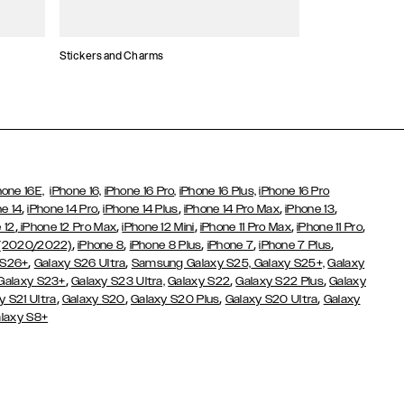
Stickers and Charms
Etui na karty
hone 16E,
iPhone 16,
iPhone 16 Pro,
iPhone 16 Plus,
iPhone 16 Pro
,
,
,
,
,
e 14
iPhone 14 Pro
iPhone 14 Plus
iPhone 14 Pro Max
iPhone 13
,
,
,
,
,
 12
iPhone 12 Pro Max
iPhone 12 Mini
iPhone 11 Pro Max
iPhone 11 Pro
,
,
,
,
,
 (2020/2022)
iPhone 8
iPhone 8 Plus
iPhone 7
iPhone 7 Plus
,
,
 S26+
Galaxy S26 Ultra
Samsung Galaxy S25,
Galaxy S25+,
Galaxy
,
,
,
Galaxy S23+
Galaxy S23 Ultra,
Galaxy S22
Galaxy S22 Plus
Galaxy
,
,
,
,
y S21 Ultra
Galaxy S20
Galaxy S20 Plus
Galaxy S20 Ultra
Galaxy
laxy S8+