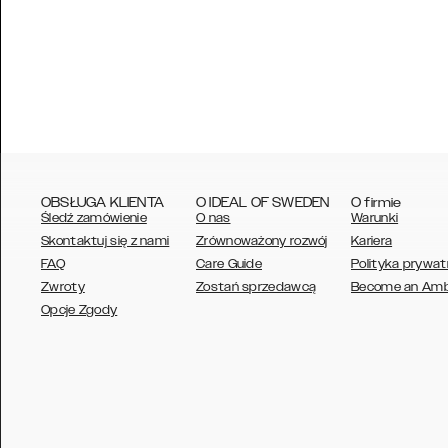
OBSŁUGA KLIENTA
O IDEAL OF SWEDEN
O firmie
Śledź zamówienie
O nas
Warunki
Skontaktuj się z nami
Zrównoważony rozwój
Kariera
FAQ
Care Guide
Polityka prywat
Zwroty
Zostań sprzedawcą
Become an Am
AUSTRALIA
Opcje Zgody
AUSTRIA
BELGIUM
CANADA