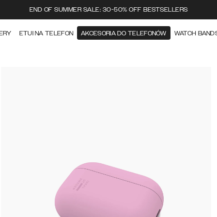
END OF SUMMER SALE: 30-50% OFF BESTSELLERS
ERY
ETUI NA TELEFON
AKCESORIA DO TELEFONÓW
WATCH BAND