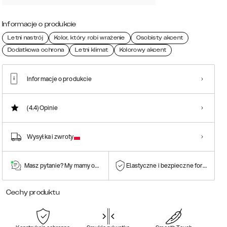
Informacje o produkcie
Letni nastrój
Kolor, który robi wrażenie
Osobisty akcent
Dodatkowa ochrona
Letni klimat
Kolorowy akcent
Informacje o produkcie
(4.4)
Opinie
Wysyłka i zwroty
Masz pytanie? My mamy odpowiedź!
Elastyczne i bezpieczne formy płatn
Cechy produktu