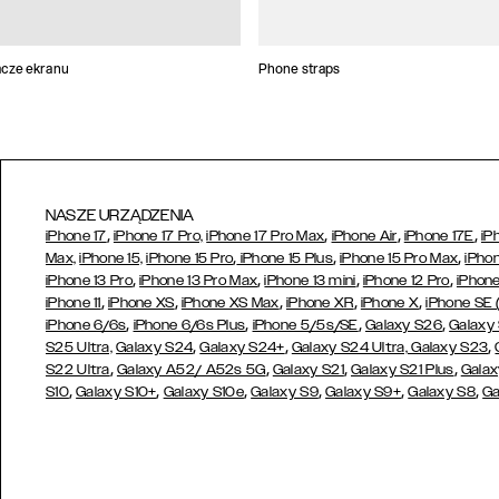
cze ekranu
Phone straps
NASZE URZĄDZENIA
,
,
,
,
iPhone 17
iPhone 17 Pro,
iPhone 17 Pro Max
iPhone Air
iPhone 17E
iP
,
,
,
Max,
iPhone 15,
iPhone 15 Pro
iPhone 15 Plus
iPhone 15 Pro Max
iPhon
,
,
,
,
iPhone 13 Pro
iPhone 13 Pro Max
iPhone 13 mini
iPhone 12 Pro
iPhone
,
,
,
,
,
iPhone 11
iPhone XS
iPhone XS Max
iPhone XR
iPhone X
iPhone SE
,
,
,
,
iPhone 6/6s
iPhone 6/6s Plus
iPhone 5/5s/SE
Galaxy S26
Galaxy
,
,
,
S25 Ultra,
Galaxy S24
Galaxy S24+
Galaxy S24 Ultra,
Galaxy S23
,
,
,
,
S22 Ultra
Galaxy A52/ A52s 5G
Galaxy S21
Galaxy S21 Plus
Galax
,
,
,
,
,
,
S10
Galaxy S10+
Galaxy S10e
Galaxy S9
Galaxy S9+
Galaxy S8
Ga