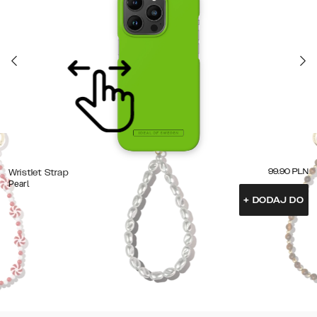
99.90
PLN
Wristlet Strap
Pearl
+
DODAJ DO