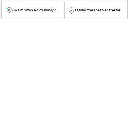
Masz pytanie? My mamy odpowiedź!
Elastyczne i bezpieczne formy płatn