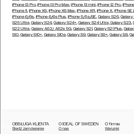
,
,
,
,
iPhone 13 Pro
iPhone 13 Pro Max
iPhone 13 mini
iPhone 12 Pro
iPhone
,
,
,
,
,
iPhone 11
iPhone XS
iPhone XS Max
iPhone XR
iPhone X
iPhone SE
,
,
,
,
iPhone 6/6s
iPhone 6/6s Plus
iPhone 5/5s/SE
Galaxy S26
Galaxy
,
,
,
S25 Ultra,
Galaxy S24
Galaxy S24+
Galaxy S24 Ultra,
Galaxy S23
,
,
,
,
S22 Ultra
Galaxy A52/ A52s 5G
Galaxy S21
Galaxy S21 Plus
Galax
,
,
,
,
,
,
S10
Galaxy S10+
Galaxy S10e
Galaxy S9
Galaxy S9+
Galaxy S8
Ga
OBSŁUGA KLIENTA
O IDEAL OF SWEDEN
O firmie
Śledź zamówienie
O nas
Warunki