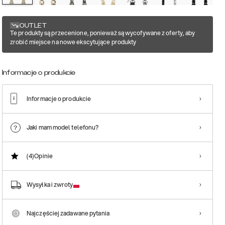
OUTLET
Te produkty są przecenione, ponieważ są wycofywane z oferty, aby
zrobić miejsce na nowe ekscytujące produkty
Informacje o produkcie
Informacje o produkcie
Jaki mam model telefonu?
(4)
Opinie
Wysyłka i zwroty
Najczęściej zadawane pytania