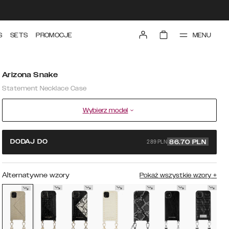
MENU
S
SETS
PROMOCJE
Arizona Snake
Statement Necklace Case
Wybierz model
289 PLN
DODAJ DO
86.70
PLN
Alternatywne wzory
Pokaż wszystkie wzory
+