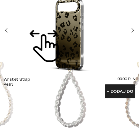
99.90
PLN
Wristlet Strap
Pearl
+
DODAJ DO