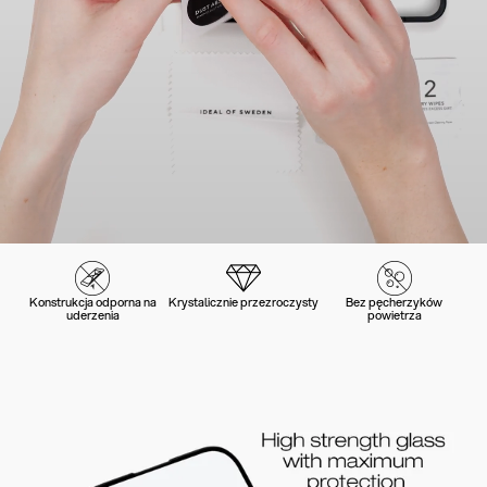
Konstrukcja odporna na
Krystalicznie przezroczysty
Bez pęcherzyków
uderzenia
powietrza