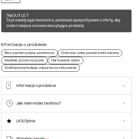
OUTLET
Te produkty są przecenione, ponieważ są wycofywane z oferty, aby
zrobić miejsce na nowe ekscytujące produkty
Informacje o produkcie
Bez pęcherzyków powietrza
Ochrona całej powierzchni ekranu
Idealnie przezroczyste
Hartowane szkło
Solidna konstrukcja odporna na stłuczenia
Informacje o produkcie
Jaki mam model telefonu?
(4.3)
Opinie
Wysyłka i zwroty