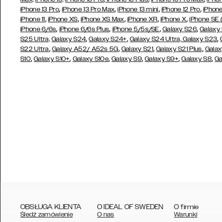
,
,
,
,
iPhone 13 Pro
iPhone 13 Pro Max
iPhone 13 mini
iPhone 12 Pro
iPhone
,
,
,
,
,
iPhone 11
iPhone XS
iPhone XS Max
iPhone XR
iPhone X
iPhone SE
,
,
,
,
iPhone 6/6s
iPhone 6/6s Plus
iPhone 5/5s/SE
Galaxy S26
Galaxy
,
,
,
S25 Ultra,
Galaxy S24
Galaxy S24+
Galaxy S24 Ultra,
Galaxy S23
,
,
,
,
S22 Ultra
Galaxy A52/ A52s 5G
Galaxy S21
Galaxy S21 Plus
Galax
,
,
,
,
,
,
S10
Galaxy S10+
Galaxy S10e
Galaxy S9
Galaxy S9+
Galaxy S8
Ga
OBSŁUGA KLIENTA
O IDEAL OF SWEDEN
O firmie
Śledź zamówienie
O nas
Warunki