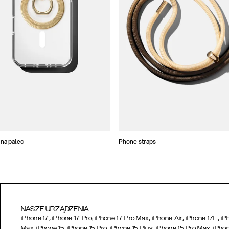
na palec
Phone straps
NASZE URZĄDZENIA
,
,
,
,
iPhone 17
iPhone 17 Pro,
iPhone 17 Pro Max
iPhone Air
iPhone 17E
iP
,
,
,
Max,
iPhone 15,
iPhone 15 Pro
iPhone 15 Plus
iPhone 15 Pro Max
iPhon