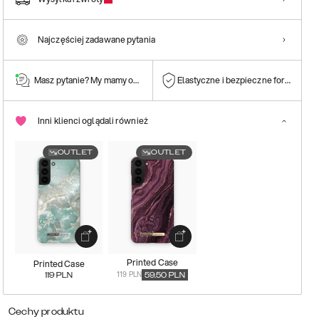
Najczęściej zadawane pytania
Masz pytanie? My mamy odpowiedź!
Elastyczne i bezpieczne formy płatn
Inni klienci oglądali również
OUTLET
OUTLET
Printed Case
Printed Case
119 PLN
119
PLN
59.50
PLN
Cechy produktu