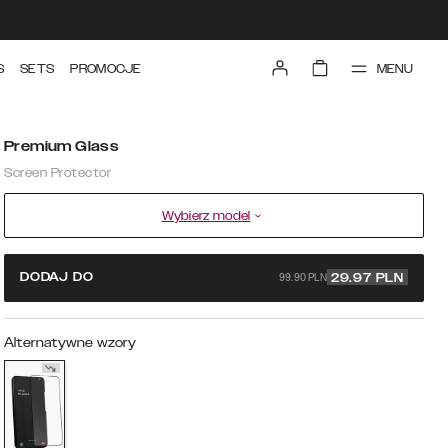
MENU
S
SETS
PROMOCJE
Premium Glass
Screen Protector
Wybierz model
99.90 PLN
DODAJ DO
29.97
PLN
Alternatywne wzory