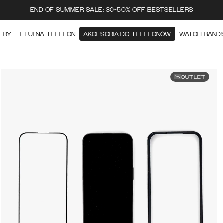
END OF SUMMER SALE: 30-50% OFF BESTSELLERS
ERY
ETUI NA TELEFON
AKCESORIA DO TELEFONÓW
WATCH BAND
OUTLET