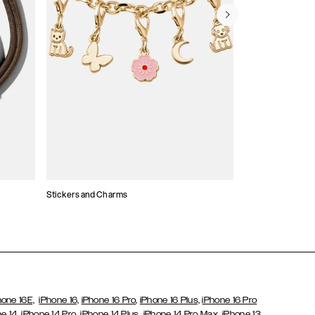
Stickers and Charms
Etui na karty
hone 16E,
iPhone 16,
iPhone 16 Pro,
iPhone 16 Plus,
iPhone 16 Pro
,
,
,
,
,
e 14
iPhone 14 Pro
iPhone 14 Plus
iPhone 14 Pro Max
iPhone 13