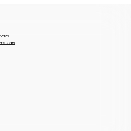
ności
bassador