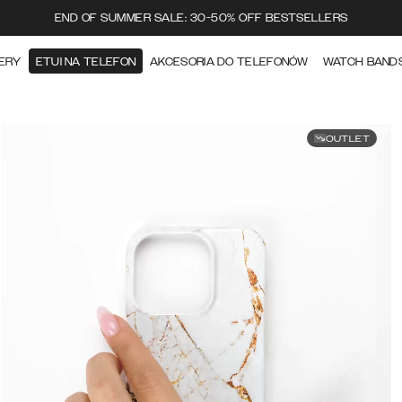
END OF SUMMER SALE: 30-50% OFF BESTSELLERS
ERY
ETUI NA TELEFON
AKCESORIA DO TELEFONÓW
WATCH BAND
OUTLET