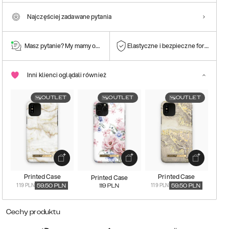
Najczęściej zadawane pytania
Masz pytanie? My mamy odpowiedź!
Elastyczne i bezpieczne formy płatn
Inni klienci oglądali również
OUTLET
OUTLET
OUTLET
Printed Case
Printed Case
Printed Case
119 PLN
119 PLN
59.50
PLN
119
PLN
59.50
PLN
Cechy produktu