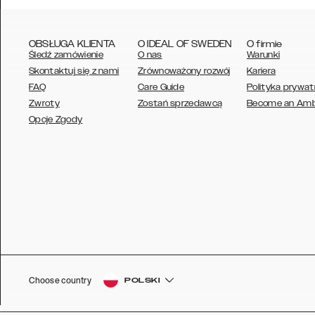
OBSŁUGA KLIENTA
O IDEAL OF SWEDEN
O firmie
Śledź zamówienie
O nas
Warunki
Skontaktuj się z nami
Zrównoważony rozwój
Kariera
FAQ
Care Guide
Polityka prywat
Zwroty
Zostań sprzedawcą
Become an Am
AUSTRALIA
Opcje Zgody
AUSTRIA
BELGIUM
CANADA
DANSK
DEUTSCH
ESPAÑOL
Choose country
POLSKI
EU