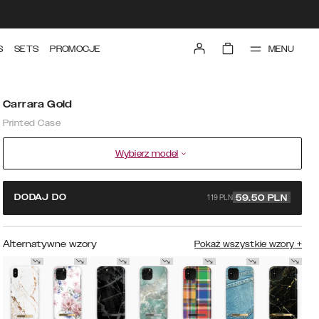
MENU
S
SETS
PROMOCJE
Carrara Gold
Printed Case
Wybierz model
119 PLN
DODAJ DO
59.50
PLN
Alternatywne wzory
Pokaż wszystkie wzory
+