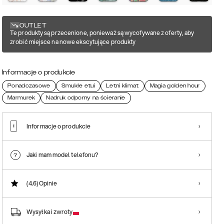
OUTLET
Te produkty są przecenione, ponieważ są wycofywane z oferty, aby
zrobić miejsce na nowe ekscytujące produkty
Informacje o produkcie
Ponadczasowe
Smukłe etui
Letni klimat
Magia golden hour
Marmurek
Nadruk odporny na ścieranie
Informacje o produkcie
Jaki mam model telefonu?
(4.6)
Opinie
Wysyłka i zwroty