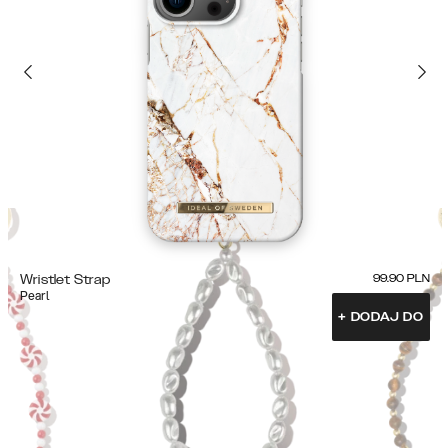
Wristlet Strap
99.90
PLN
Pearl
+
DODAJ DO