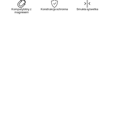
Kompatybilny z
Konstrukcja ochronna
Smukła sylwetka
magnesem