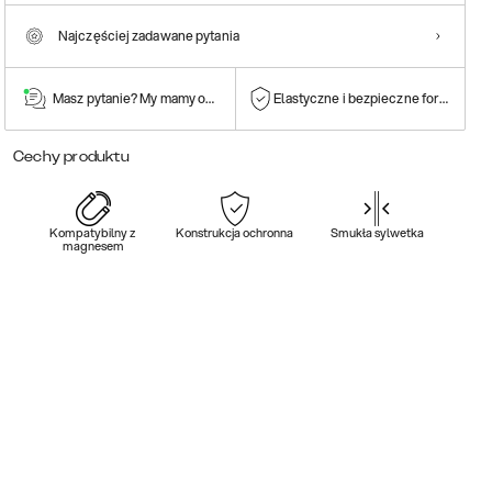
Najczęściej zadawane pytania
Masz pytanie? My mamy odpowiedź!
Elastyczne i bezpieczne formy płatn
Cechy produktu
Kompatybilny z
Konstrukcja ochronna
Smukła sylwetka
magnesem