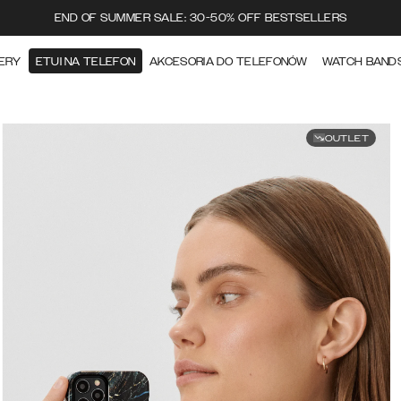
END OF SUMMER SALE: 30-50% OFF BESTSELLERS
ERY
ETUI NA TELEFON
AKCESORIA DO TELEFONÓW
WATCH BAND
OUTLET