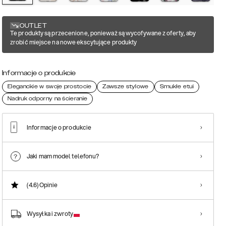
OUTLET
Te produkty są przecenione, ponieważ są wycofywane z oferty, aby
zrobić miejsce na nowe ekscytujące produkty
Informacje o produkcie
Eleganckie w swoje prostocie
Zawsze stylowe
Smukłe etui
Nadruk odporny na ścieranie
Informacje o produkcie
Jaki mam model telefonu?
(4.6)
Opinie
Wysyłka i zwroty