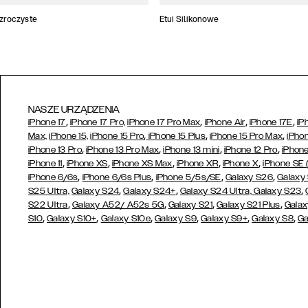
ezroczyste
Etui Silikonowe
NASZE URZĄDZENIA
,
,
,
,
iPhone 17
iPhone 17 Pro,
iPhone 17 Pro Max
iPhone Air
iPhone 17E
iP
,
,
,
Max,
iPhone 15,
iPhone 15 Pro
iPhone 15 Plus
iPhone 15 Pro Max
iPhon
,
,
,
,
iPhone 13 Pro
iPhone 13 Pro Max
iPhone 13 mini
iPhone 12 Pro
iPhone
,
,
,
,
,
iPhone 11
iPhone XS
iPhone XS Max
iPhone XR
iPhone X
iPhone SE
,
,
,
,
iPhone 6/6s
iPhone 6/6s Plus
iPhone 5/5s/SE
Galaxy S26
Galaxy
,
,
,
S25 Ultra,
Galaxy S24
Galaxy S24+
Galaxy S24 Ultra,
Galaxy S23
,
,
,
,
S22 Ultra
Galaxy A52/ A52s 5G
Galaxy S21
Galaxy S21 Plus
Galax
,
,
,
,
,
,
S10
Galaxy S10+
Galaxy S10e
Galaxy S9
Galaxy S9+
Galaxy S8
Ga