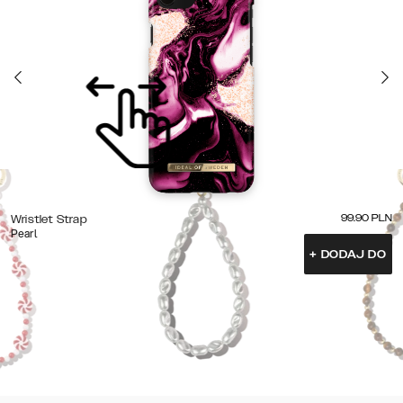
99.90
PLN
Wristlet Strap
Pearl
+
DODAJ DO