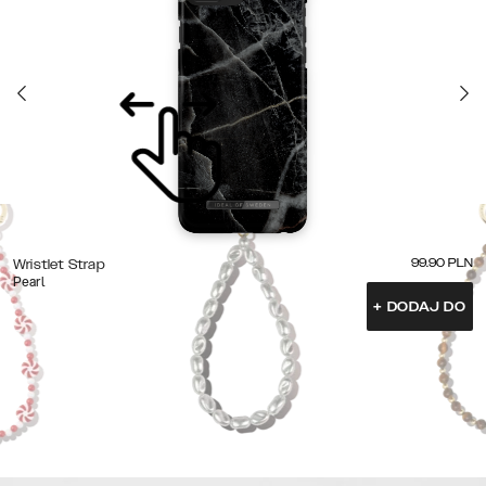
99.90
PLN
Wristlet Strap
Pearl
+
DODAJ DO