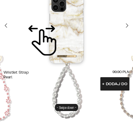
99.90
PLN
Wristlet Strap
Pearl
+
DODAJ DO
Swipe down