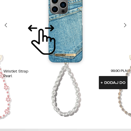
99.90
PLN
Wristlet Strap
Pearl
+
DODAJ DO