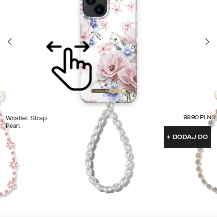
99.90
PLN
Wristlet Strap
Pearl
+
DODAJ DO