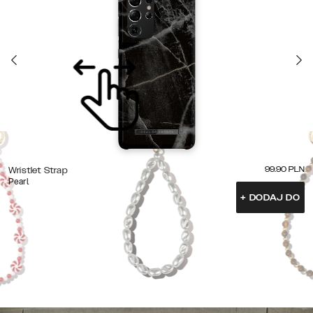
99.90
PLN
Wristlet Strap
Pearl
+
DODAJ DO