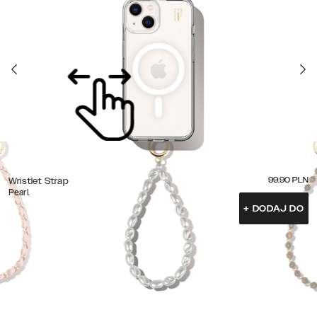
99.90
PLN
Wristlet Strap
Pearl
+
DODAJ DO