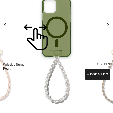
99.90
PLN
Wristlet Strap
Pearl
+
DODAJ DO