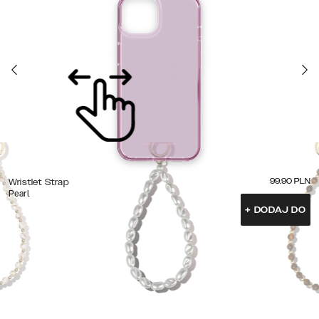
99.90
PLN
Wristlet Strap
Pearl
+
DODAJ DO